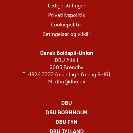
Ledige stillinger
Privatlivspolitik
Cookiepolitik
Betingelser og vilkår
Dansk Boldspil-Union
DBU Allé 1
2605 Brøndby
T: 4326 2222 (mandag - fredag 9-16)
M:
dbu@dbu.dk
DBU
DBU BORNHOLM
DBU FYN
DBU JYLLAND