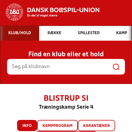
Hvad vil du søge efter?
KLUB/HOLD
RÆKKE
SPILLESTED
KAMP
INDHOLD OG NYHEDER
Find en klub eller et hold
STILLINGER, RESULTATER, KLUBBER OG
HOLD
BLISTRUP SI
Træningskamp Serie 4
INFO
KAMPPROGRAM
KARANTÆNER