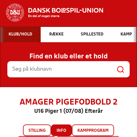
Hvad vil du søge efter?
KLUB/HOLD
RÆKKE
SPILLESTED
KAMP
INDHOLD OG NYHEDER
Find en klub eller et hold
STILLINGER, RESULTATER, KLUBBER OG
HOLD
AMAGER PIGEFODBOLD 2
U16 Piger 1 (07/08) Efterår
STILLING
INFO
KAMPPROGRAM