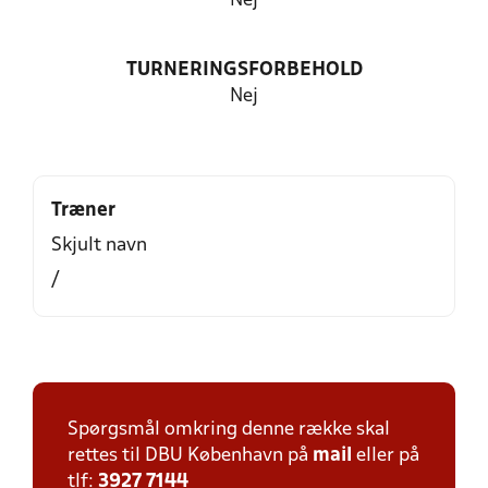
Nej
TURNERINGSFORBEHOLD
Nej
Træner
Skjult navn
/
Spørgsmål omkring denne række skal
rettes til DBU København på
mail
eller på
tlf:
3927 7144