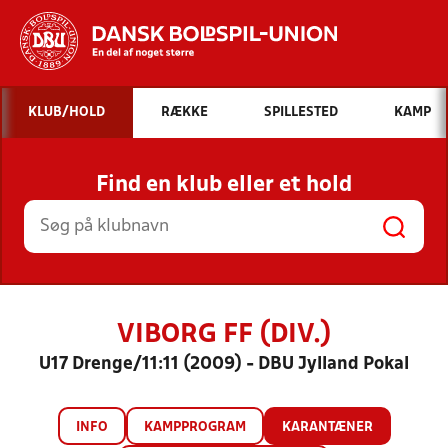
Hvad vil du søge efter?
KLUB/HOLD
RÆKKE
SPILLESTED
KAMP
INDHOLD OG NYHEDER
Find en klub eller et hold
STILLINGER, RESULTATER, KLUBBER OG
HOLD
VIBORG FF (DIV.)
U17 Drenge/11:11 (2009) - DBU Jylland Pokal
INFO
KAMPPROGRAM
KARANTÆNER