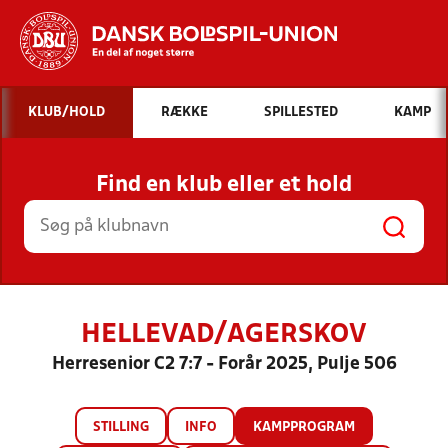
Hvad vil du søge efter?
KLUB/HOLD
RÆKKE
SPILLESTED
KAMP
INDHOLD OG NYHEDER
Find en klub eller et hold
STILLINGER, RESULTATER, KLUBBER OG
HOLD
HELLEVAD/AGERSKOV
Herresenior C2 7:7 - Forår 2025, Pulje 506
STILLING
INFO
KAMPPROGRAM