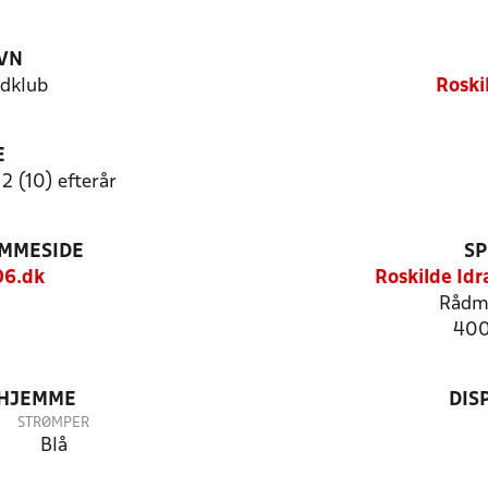
VN
ldklub
Roski
E
2 (10) efterår
EMMESIDE
SP
6.dk
Roskilde Id
Rådm
400
 HJEMME
DIS
STRØMPER
Blå