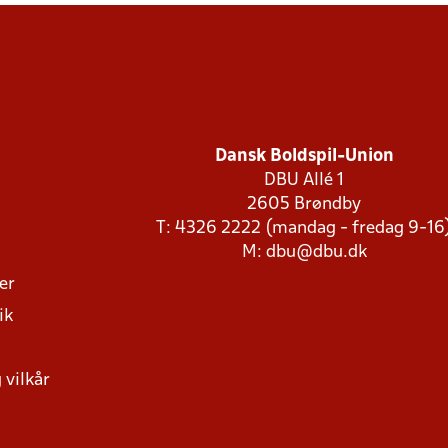
Dansk Boldspil-Union
DBU Allé 1
2605 Brøndby
T: 4326 2222 (mandag - fredag 9-16
M:
dbu@dbu.dk
ger
ik
 vilkår