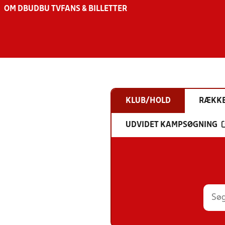
OM DBU
DBU TV
FANS & BILLETTER
KLUB/HOLD
RÆKK
UDVIDET KAMPSØGNING