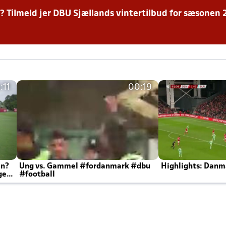
r? Tilmeld jer DBU Sjællands vintertilbud for sæsonen
:11
00:19
en?
Ung vs. Gammel #fordanmark #dbu
Highlights: Danma
ger
#football