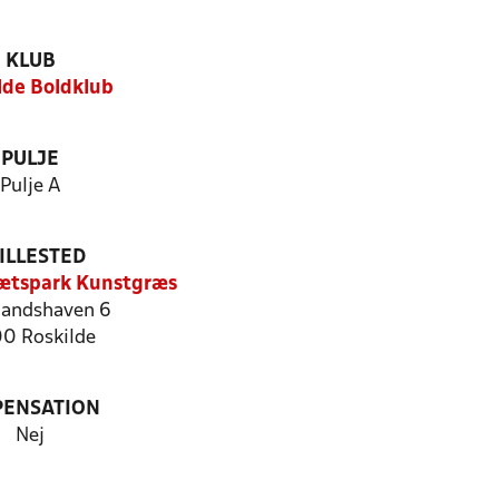
KLUB
lde Boldklub
PULJE
Pulje A
ILLESTED
rætspark Kunstgræs
andshaven 6
0 Roskilde
PENSATION
Nej