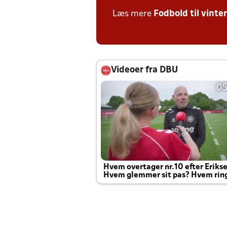
Læs mere
Fodbold til vinte
Videoer fra DBU
05
Hvem overtager nr.10 efter Eriks
Hvem glemmer sit pas? Hvem rin
Joachim altid til efter kampe?