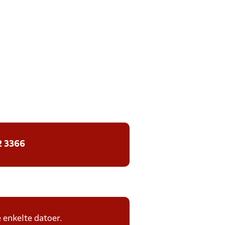
2 3366
e enkelte datoer.