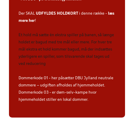
Der SKAL
UDFYLDES HOLDKORT
i denne række -
læs
mere her
!
Et hold må sætte én ekstra spiller på banen, så længe
holdet er bagud med tre mål eller mere. For hver tre
mål ekstra et hold kommer bagud, må der indsættes
yderligere en spiller, som tilsvarende skal tages ud
ved reducering
Dommerkode 01 - her påsætter DBU Jylland neutrale
dommere – udgiften afholdes af hjemmeholdet.
Dommerkode 03 - er døm-selv-kampe hvor
hjemmeholdet stiller en lokal dommer.