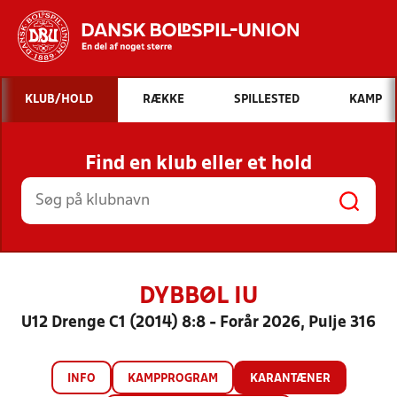
Hvad vil du søge efter?
KLUB/HOLD
RÆKKE
SPILLESTED
KAMP
INDHOLD OG NYHEDER
Find en klub eller et hold
STILLINGER, RESULTATER, KLUBBER OG
HOLD
DYBBØL IU
U12 Drenge C1 (2014) 8:8 - Forår 2026, Pulje 316
INFO
KAMPPROGRAM
KARANTÆNER