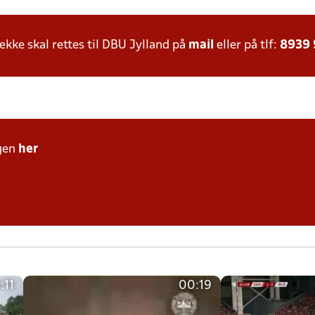
ke skal rettes til DBU Jylland på
mail
eller på tlf:
8939
gen
her
:11
00:19