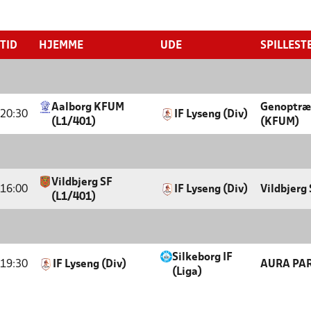
TID
HJEMME
UDE
SPILLEST
Aalborg KFUM
Genoptræ
20:30
IF Lyseng (Div)
(L1/401)
(KFUM)
Vildbjerg SF
16:00
IF Lyseng (Div)
Vildbjerg
(L1/401)
Silkeborg IF
19:30
IF Lyseng (Div)
AURA PAR
(Liga)