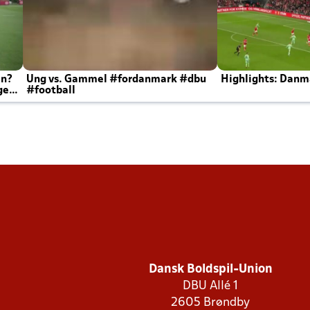
en?
Ung vs. Gammel #fordanmark #dbu
Highlights: Danma
ger
#football
Dansk Boldspil-Union
DBU Allé 1
2605 Brøndby