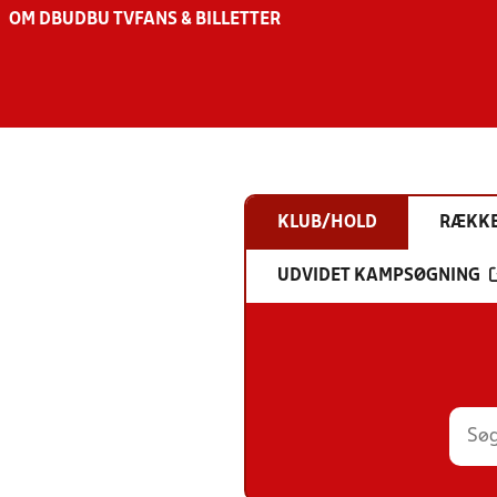
OM DBU
DBU TV
FANS & BILLETTER
KLUB/HOLD
RÆKK
UDVIDET KAMPSØGNING