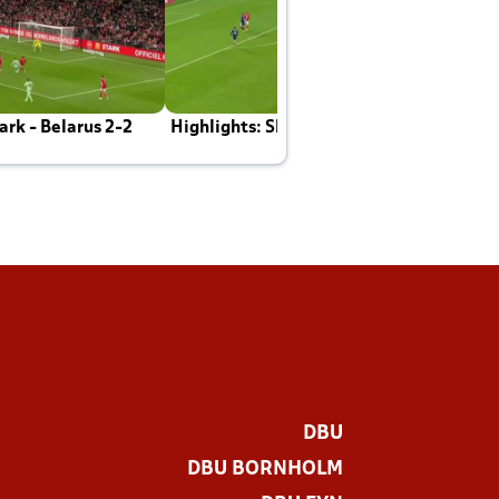
rk - Belarus 2-2
Highlights: Skotland - Danmark 4-2
J
E
DBU
DBU BORNHOLM