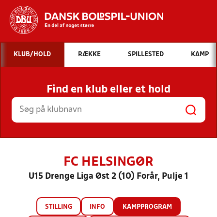
Hvad vil du søge efter?
KLUB/HOLD
RÆKKE
SPILLESTED
KAMP
INDHOLD OG NYHEDER
Find en klub eller et hold
STILLINGER, RESULTATER, KLUBBER OG
HOLD
FC HELSINGØR
U15 Drenge Liga Øst 2 (10) Forår, Pulje 1
STILLING
INFO
KAMPPROGRAM