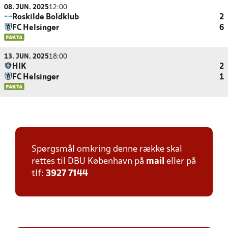
08. JUN. 2025
12:00
Roskilde Boldklub
2
FC Helsingør
6
13. JUN. 2025
18:00
HIK
2
FC Helsingør
1
Spørgsmål omkring denne række skal
rettes til DBU København på
mail
eller på
tlf:
3927 7144