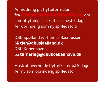
Anmodning pr. flytteformular
fra
hjemmeholdet til egen lokalunion
om
kampflytning skal rettes senest 5 dage
før oprindelig som ny spilledato til:
DBU Sjælland v/Thomas Rasmussen
på
tler@dbusjaelland.dk
DBU København
på
turnering@dbukoebenhavn.dk
Husk at overholde flyttefrister på 5 dage
før ny som oprindelig spilledato