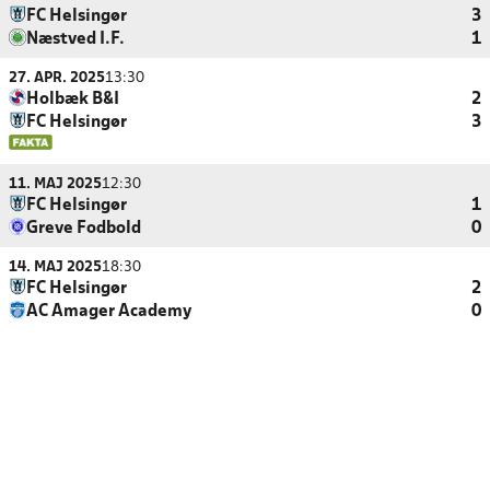
FC Helsingør
3
Næstved I.F.
1
27. APR. 2025
13:30
Holbæk B&I
2
FC Helsingør
3
11. MAJ 2025
12:30
FC Helsingør
1
Greve Fodbold
0
14. MAJ 2025
18:30
FC Helsingør
2
AC Amager Academy
0