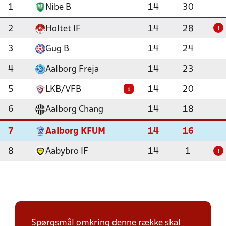
1
Nibe B
14
30
2
Holtet IF
14
28
!
3
Gug B
14
24
4
Aalborg Freja
14
23
5
LKB/VFB
14
20
i
6
Aalborg Chang
14
18
7
Aalborg KFUM
14
16
8
Aabybro IF
14
1
!
Spørgsmål omkring denne række skal