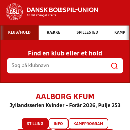
Hvad vil du søge efter?
KLUB/HOLD
RÆKKE
SPILLESTED
KAMP
INDHOLD OG NYHEDER
Find en klub eller et hold
STILLINGER, RESULTATER, KLUBBER OG
HOLD
AALBORG KFUM
Jyllandsserien Kvinder - Forår 2026, Pulje 253
STILLING
INFO
KAMPPROGRAM