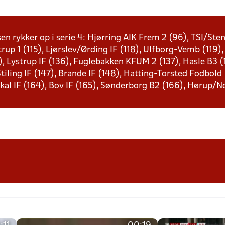
sen rykker op i serie 4: Hjørring AIK Frem 2 (96), TSI/St
strup 1 (115), Ljørslev/Ørding IF (118), Ulfborg-Vemb (119),
), Lystrup IF (136), Fuglebakken KFUM 2 (137), Hasle B3 (1
 Stiling IF (147), Brande IF (148), Hatting-Torsted Fodbold
kal IF (164), Bov IF (165), Sønderborg B2 (166), Hørup/N