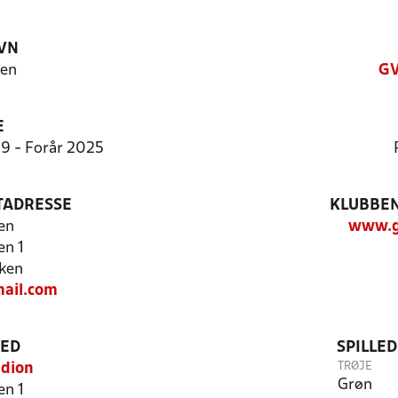
VN
ken
GV
E
9:9 - Forår 2025
TADRESSE
KLUBBEN
en
www.g
n 1
ken
ail.com
TED
SPILLE
TRØJE
adion
Grøn
n 1