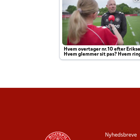
05
Hvem overtager nr.10 efter Eriks
Hvem glemmer sit pas? Hvem rin
Joachim altid til efter kampe?
Nyhedsbreve