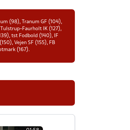
enum (98), Tranum GF (104),
 Tulstrup-Faurholt IK (127),
39), tst Fodbold (140), IF
 (150), Vejen SF (155), FB
otmark (167).