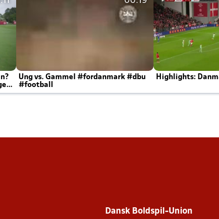
:11
00:19
en?
Ung vs. Gammel #fordanmark #dbu
Highlights: Danma
ger
#football
Dansk Boldspil-Union