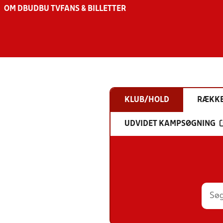
OM DBU
DBU TV
FANS & BILLETTER
KLUB/HOLD
RÆKK
UDVIDET KAMPSØGNING