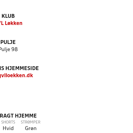
KLUB
L Løkken
PULJE
Pulje 98
S HJEMMESIDE
vlloekken.dk
DRAGT HJEMME
SHORTS
STRØMPER
Hvid
Grøn