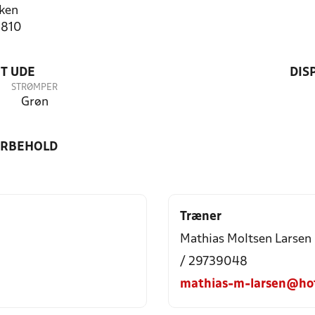
ken
1810
T UDE
DIS
STRØMPER
Grøn
ORBEHOLD
Træner
Mathias Moltsen Larsen
/ 29739048
mathias-m-larsen@ho