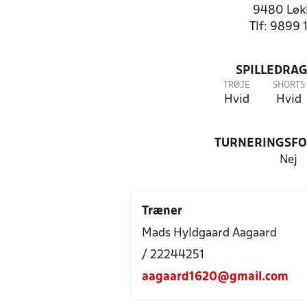
9480 Løk
Tlf: 9899 
SPILLEDRAG
TRØJE
SHORTS
Hvid
Hvid
TURNERINGSF
Nej
Træner
Mads Hyldgaard Aagaard
/ 22244251
aagaard1620@gmail.com