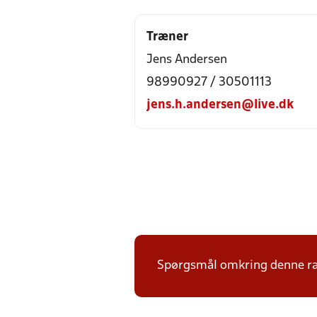
Træner
Jens Andersen
98990927 / 30501113
jens.h.andersen@live.dk
Spørgsmål omkring denne ræk