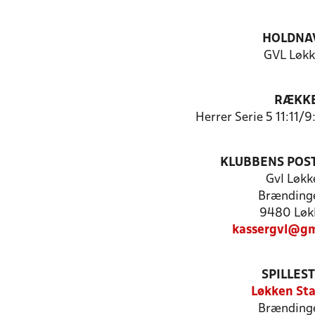
HOLDNA
GVL Løk
RÆKK
Herrer Serie 5 11:11/
KLUBBENS POS
Gvl Løkk
Brændinge
9480 Løk
kassergvl@gm
SPILLES
Løkken St
Brændinge