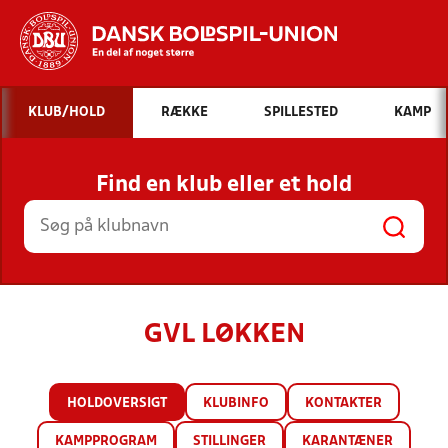
Hvad vil du søge efter?
KLUB/HOLD
RÆKKE
SPILLESTED
KAMP
INDHOLD OG NYHEDER
Find en klub eller et hold
STILLINGER, RESULTATER, KLUBBER OG
HOLD
GVL LØKKEN
HOLDOVERSIGT
KLUBINFO
KONTAKTER
KAMPPROGRAM
STILLINGER
KARANTÆNER