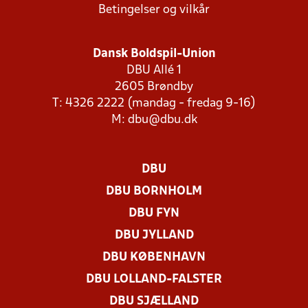
Betingelser og vilkår
Dansk Boldspil-Union
DBU Allé 1
2605 Brøndby
T: 4326 2222 (mandag - fredag 9-16)
M:
dbu@dbu.dk
DBU
DBU BORNHOLM
DBU FYN
DBU JYLLAND
DBU KØBENHAVN
DBU LOLLAND-FALSTER
DBU SJÆLLAND