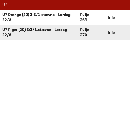
U7
U7 Drenge (20) 3:3/1.stævne - Lørdag
Pulje
Info
22/8
264
U7 Piger (20) 3:3/1.stævne - Lørdag
Pulje
Info
22/8
270