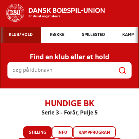
Hvad vil du søge efter?
KLUB/HOLD
RÆKKE
SPILLESTED
KAMP
INDHOLD OG NYHEDER
Find en klub eller et hold
STILLINGER, RESULTATER, KLUBBER OG
HOLD
HUNDIGE BK
Serie 3 - Forår, Pulje 5
STILLING
INFO
KAMPPROGRAM