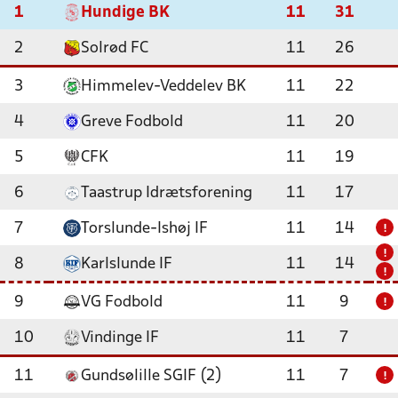
1
Hundige BK
11
31
2
Solrød FC
11
26
3
Himmelev-Veddelev BK
11
22
4
Greve Fodbold
11
20
5
CFK
11
19
6
Taastrup Idrætsforening
11
17
7
Torslunde-Ishøj IF
11
14
!
!
8
Karlslunde IF
11
14
!
9
VG Fodbold
11
9
!
10
Vindinge IF
11
7
11
Gundsølille SGIF (2)
11
7
!