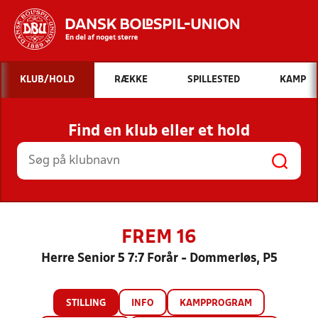
Hvad vil du søge efter?
KLUB/HOLD
RÆKKE
SPILLESTED
KAMP
INDHOLD OG NYHEDER
Find en klub eller et hold
STILLINGER, RESULTATER, KLUBBER OG
HOLD
FREM 16
Herre Senior 5 7:7 Forår - Dommerløs, P5
STILLING
INFO
KAMPPROGRAM