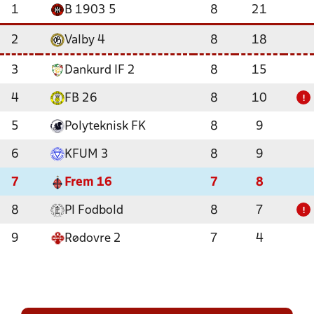
1
B 1903 5
8
21
2
Valby 4
8
18
3
Dankurd IF 2
8
15
4
FB 26
8
10
!
5
Polyteknisk FK
8
9
6
KFUM 3
8
9
7
Frem 16
7
8
8
PI Fodbold
8
7
!
9
Rødovre 2
7
4