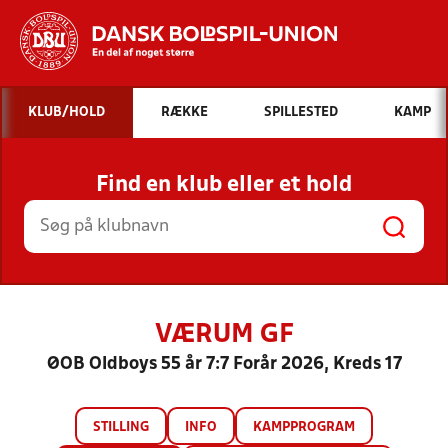
Hvad vil du søge efter?
KLUB/HOLD
RÆKKE
SPILLESTED
KAMP
INDHOLD OG NYHEDER
Find en klub eller et hold
STILLINGER, RESULTATER, KLUBBER OG
HOLD
VÆRUM GF
ØOB Oldboys 55 år 7:7 Forår 2026, Kreds 17
STILLING
INFO
KAMPPROGRAM