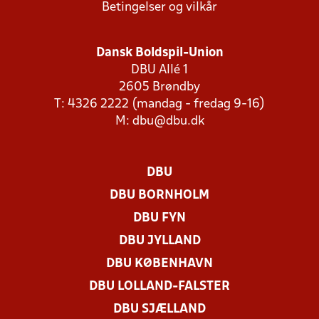
Betingelser og vilkår
Dansk Boldspil-Union
DBU Allé 1
2605 Brøndby
T: 4326 2222 (mandag - fredag 9-16)
M:
dbu@dbu.dk
DBU
DBU BORNHOLM
DBU FYN
DBU JYLLAND
DBU KØBENHAVN
DBU LOLLAND-FALSTER
DBU SJÆLLAND