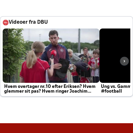
Videoer fra DBU
Hvem overtager nr.10 efter Eriksen? Hvem
Ung vs. Gamm
glemmer sit pas? Hvem ringer Joachim
#football
altid til efter kampe?