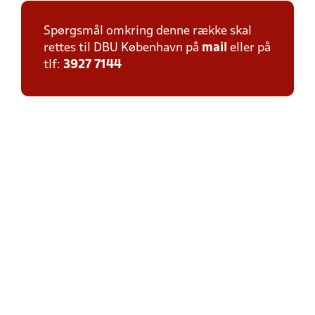
Spørgsmål omkring denne række skal
rettes til DBU København på
mail
eller på
tlf:
3927 7144