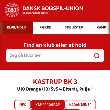
Hvad vil du søge efter?
KLUB/HOLD
RÆKKE
SPILLESTED
KAMP
INDHOLD OG NYHEDER
Find en klub eller et hold
STILLINGER, RESULTATER, KLUBBER OG
HOLD
KASTRUP BK 3
U10 Drenge (13) 5v5 4 Efterår, Pulje 1
INFO
KAMPPROGRAM
KARANTÆNER