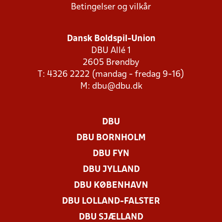
Betingelser og vilkår
Dansk Boldspil-Union
DBU Allé 1
2605 Brøndby
T: 4326 2222 (mandag - fredag 9-16)
M:
dbu@dbu.dk
DBU
DBU BORNHOLM
DBU FYN
DBU JYLLAND
DBU KØBENHAVN
DBU LOLLAND-FALSTER
DBU SJÆLLAND