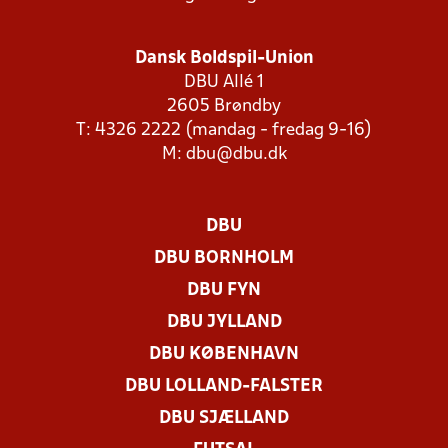
Dansk Boldspil-Union
DBU Allé 1
2605 Brøndby
T: 4326 2222 (mandag - fredag 9-16)
M:
dbu@dbu.dk
DBU
DBU BORNHOLM
DBU FYN
DBU JYLLAND
DBU KØBENHAVN
DBU LOLLAND-FALSTER
DBU SJÆLLAND