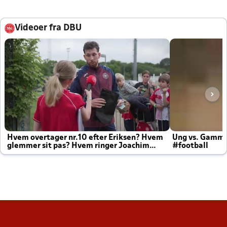
Videoer fra DBU
Hvem overtager nr.10 efter Eriksen? Hvem
Ung vs. Gamm
glemmer sit pas? Hvem ringer Joachim
#football
altid til efter kampe?