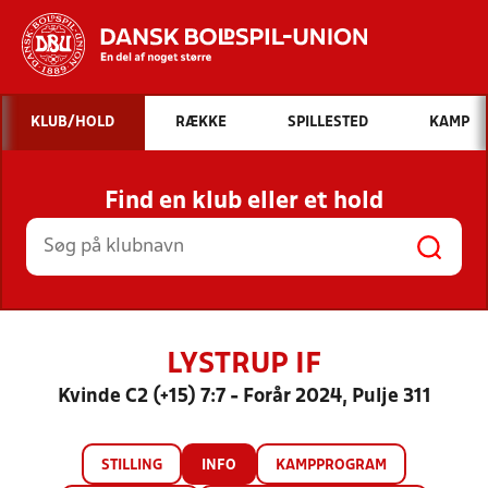
Hvad vil du søge efter?
KLUB/HOLD
RÆKKE
SPILLESTED
KAMP
INDHOLD OG NYHEDER
Find en klub eller et hold
STILLINGER, RESULTATER, KLUBBER OG
HOLD
LYSTRUP IF
Kvinde C2 (+15) 7:7 - Forår 2024, Pulje 311
STILLING
INFO
KAMPPROGRAM