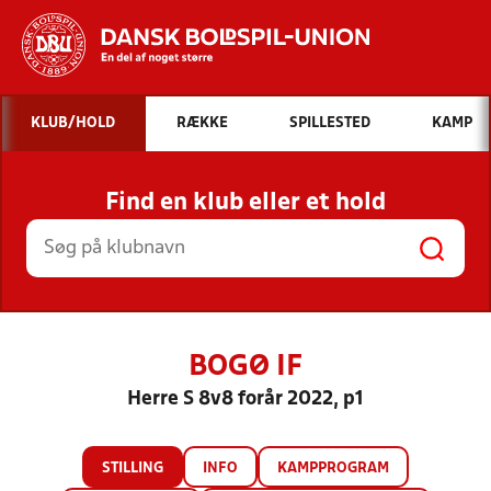
Hvad vil du søge efter?
KLUB/HOLD
RÆKKE
SPILLESTED
KAMP
INDHOLD OG NYHEDER
Find en klub eller et hold
STILLINGER, RESULTATER, KLUBBER OG
HOLD
BOGØ IF
Herre S 8v8 forår 2022, p1
STILLING
INFO
KAMPPROGRAM