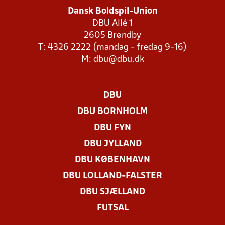
Dansk Boldspil-Union
DBU Allé 1
2605 Brøndby
T: 4326 2222 (mandag - fredag 9-16)
M:
dbu@dbu.dk
DBU
DBU BORNHOLM
DBU FYN
DBU JYLLAND
DBU KØBENHAVN
DBU LOLLAND-FALSTER
DBU SJÆLLAND
FUTSAL