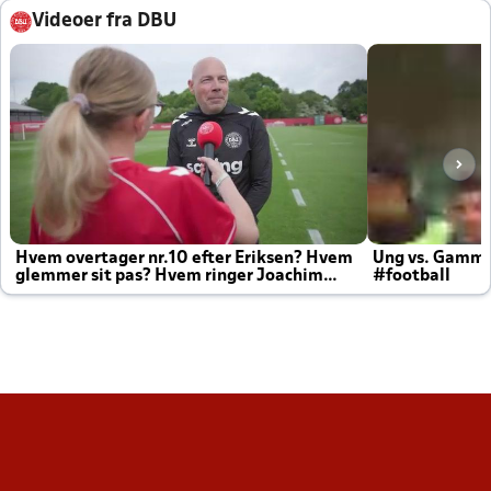
Videoer fra DBU
Hvem overtager nr.10 efter Eriksen? Hvem
Ung vs. Gamm
glemmer sit pas? Hvem ringer Joachim
#football
altid til efter kampe?