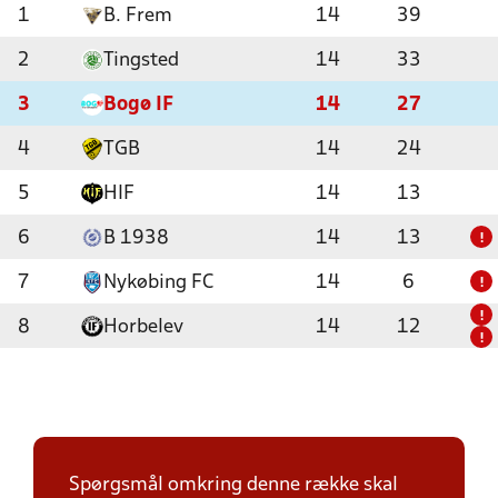
1
B. Frem
14
39
2
Tingsted
14
33
3
Bogø IF
14
27
4
TGB
14
24
5
HIF
14
13
6
B 1938
14
13
!
7
Nykøbing FC
14
6
!
!
8
Horbelev
14
12
!
Spørgsmål omkring denne række skal