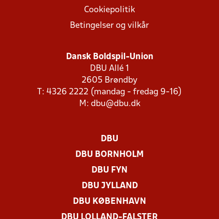
Cookiepolitik
Betingelser og vilkår
Dansk Boldspil-Union
DBU Allé 1
2605 Brøndby
T: 4326 2222 (mandag - fredag 9-16)
M:
dbu@dbu.dk
DBU
DBU BORNHOLM
DBU FYN
DBU JYLLAND
DBU KØBENHAVN
DBU LOLLAND-FALSTER