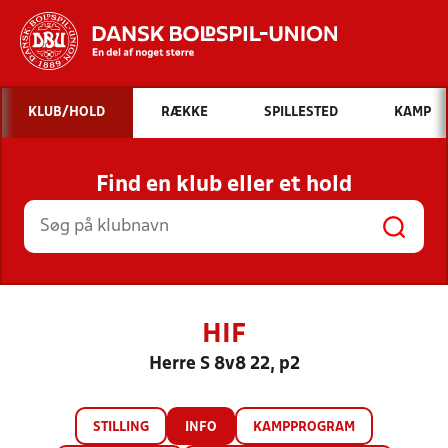
Hvad vil du søge efter?
KLUB/HOLD
RÆKKE
SPILLESTED
KAMP
INDHOLD OG NYHEDER
Find en klub eller et hold
STILLINGER, RESULTATER, KLUBBER OG
HOLD
HIF
Herre S 8v8 22, p2
STILLING
INFO
KAMPPROGRAM