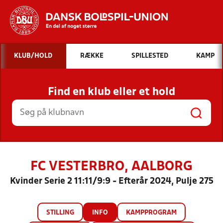
Hvad vil du søge efter?
KLUB/HOLD
RÆKKE
SPILLESTED
KAMP
INDHOLD OG NYHEDER
Find en klub eller et hold
STILLINGER, RESULTATER, KLUBBER OG
HOLD
FC VESTERBRO, AALBORG
Kvinder Serie 2 11:11/9:9 - Efterår 2024, Pulje 275
STILLING
INFO
KAMPPROGRAM