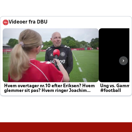
Videoer fra DBU
Hvem overtager nr.10 efter Eriksen? Hvem
Ung vs. Gamm
glemmer sit pas? Hvem ringer Joachim
#football
altid til efter kampe?