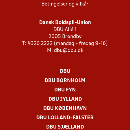
Betingelser og vilkår
Dansk Boldspil-Union
DBU Allé 1
2605 Brøndby
T: 4326 2222 (mandag - fredag 9-16)
M:
dbu@dbu.dk
DBU
DBU BORNHOLM
DBU FYN
DBU JYLLAND
DBU KØBENHAVN
DBU LOLLAND-FALSTER
DBU SJÆLLAND