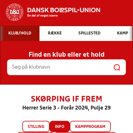
Hvad vil du søge efter?
KLUB/HOLD
RÆKKE
SPILLESTED
KAMP
INDHOLD OG NYHEDER
Find en klub eller et hold
STILLINGER, RESULTATER, KLUBBER OG
HOLD
SKØRPING IF FREM
Herrer Serie 3 - Forår 2024, Pulje 29
STILLING
INFO
KAMPPROGRAM