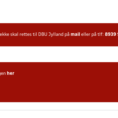
ke skal rettes til DBU Jylland på
mail
eller på tlf:
8939
gen
her