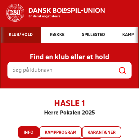
Hvad vil du søge efter?
KLUB/HOLD
RÆKKE
SPILLESTED
KAMP
INDHOLD OG NYHEDER
Find en klub eller et hold
STILLINGER, RESULTATER, KLUBBER OG
HOLD
HASLE 1
Herre Pokalen 2025
INFO
KAMPPROGRAM
KARANTÆNER