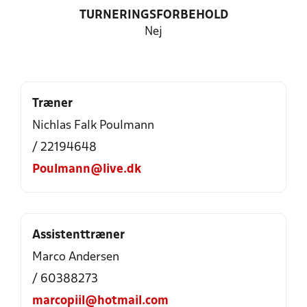
TURNERINGSFORBEHOLD
Nej
Træner
Nichlas Falk Poulmann
/ 22194648
Poulmann@live.dk
Assistenttræner
Marco Andersen
/ 60388273
marcopiil@hotmail.com