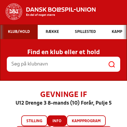
Hvad vil du søge efter?
KLUB/HOLD
RÆKKE
SPILLESTED
KAMP
INDHOLD OG NYHEDER
Find en klub eller et hold
STILLINGER, RESULTATER, KLUBBER OG
HOLD
GEVNINGE IF
U12 Drenge 3 8-mands (10) Forår, Pulje 5
STILLING
INFO
KAMPPROGRAM