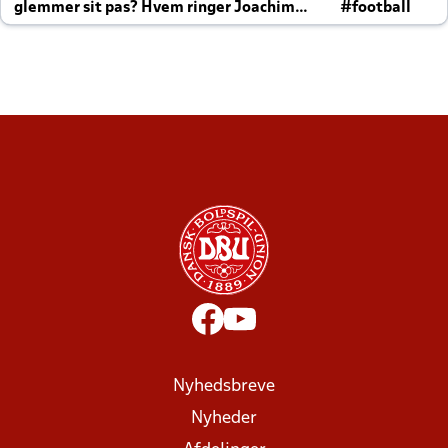
glemmer sit pas? Hvem ringer Joachim
#football
altid til efter kampe?
Nyhedsbreve
Nyheder