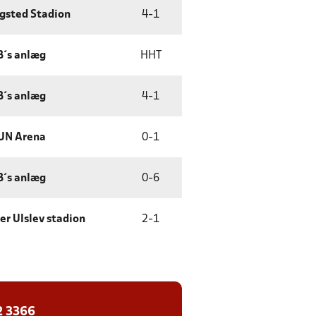
gsted Stadion
4
-
1
´s anlæg
HHT
´s anlæg
4
-
1
UN Arena
0
-
1
´s anlæg
0
-
6
er Ulslev stadion
2
-
1
2 3366