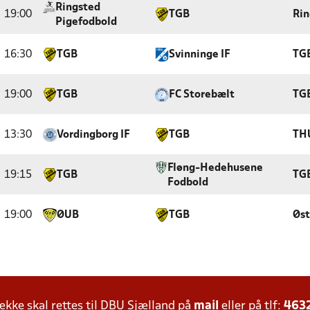
Ringsted
19:00
TGB
Rin
Pigefodbold
16:30
TGB
Svinninge IF
TGB
19:00
TGB
FC Storebælt
TGB
13:30
Vordingborg IF
TGB
TH
Fløng-Hedehusene
19:15
TGB
TGB
Fodbold
19:00
ØUB
TGB
Øst
ke skal rettes til DBU Sjælland på
mail
eller på tlf:
463