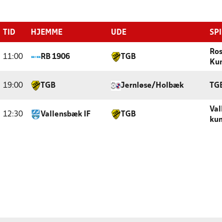
TID
HJEMME
UDE
SP
Ros
11:00
RB 1906
TGB
Ku
19:00
TGB
Jernløse/Holbæk
TGB
Val
12:30
Vallensbæk IF
TGB
kun