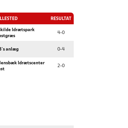
ILLESTED
RESULTAT
kilde Idrætspark
4
-
0
nstgræs
´s anlæg
0
-
4
lensbæk Idrætscenter
2
-
0
st