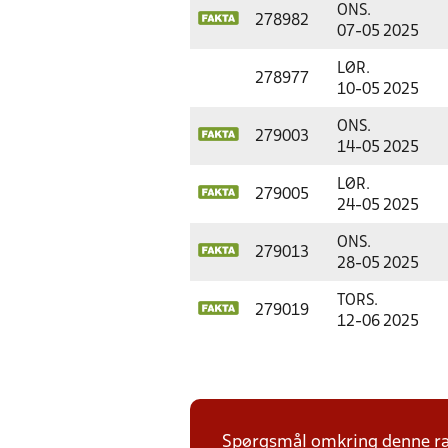
ONS.
278982
07-05 2025
LØR.
278977
10-05 2025
ONS.
279003
14-05 2025
LØR.
279005
24-05 2025
ONS.
279013
28-05 2025
TORS.
279019
12-06 2025
Spørgsmål omkring denne ræk