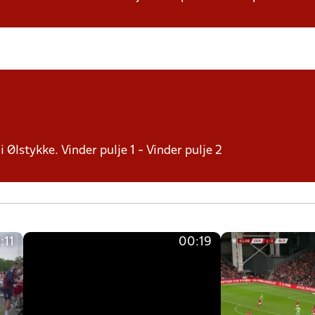
i Ølstykke. Vinder pulje 1 - Vinder pulje 2
:11
00:19