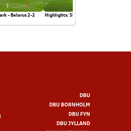
rk - Belarus 2-2
Highlights: Skotland - Danmark 4-2
J
E
DBU
DBU BORNHOLM
DBU FYN
)
DBU JYLLAND