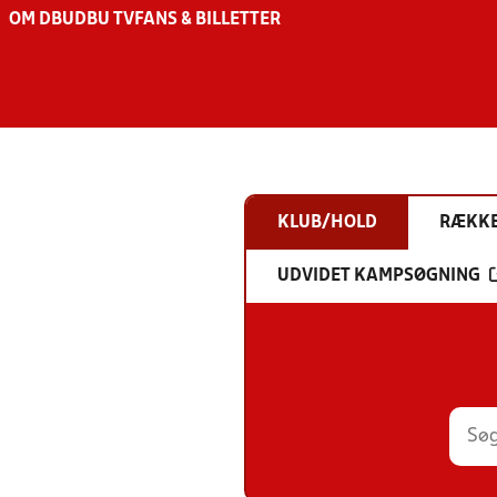
OM DBU
DBU TV
FANS & BILLETTER
KLUB/HOLD
RÆKK
UDVIDET KAMPSØGNING