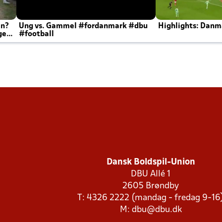
en?
Ung vs. Gammel #fordanmark #dbu
Highlights: Danma
ger
#football
Dansk Boldspil-Union
DBU Allé 1
2605 Brøndby
T: 4326 2222 (mandag - fredag 9-16
M:
dbu@dbu.dk