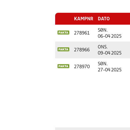
KAMPNR
DATO
SØN.
278961
06-04 2025
ONS.
278966
09-04 2025
SØN.
278970
27-04 2025