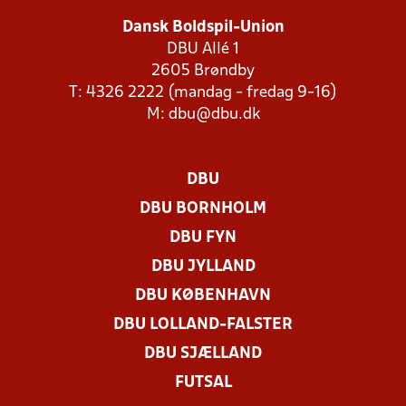
Dansk Boldspil-Union
DBU Allé 1
2605 Brøndby
T: 4326 2222 (mandag - fredag 9-16)
M:
dbu@dbu.dk
DBU
DBU BORNHOLM
DBU FYN
DBU JYLLAND
DBU KØBENHAVN
DBU LOLLAND-FALSTER
DBU SJÆLLAND
FUTSAL