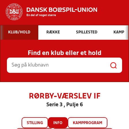
Hvad vil du søge efter?
KLUB/HOLD
RÆKKE
SPILLESTED
KAMP
INDHOLD OG NYHEDER
Find en klub eller et hold
STILLINGER, RESULTATER, KLUBBER OG
HOLD
RØRBY-VÆRSLEV IF
Serie 3 , Pulje 6
STILLING
INFO
KAMPPROGRAM