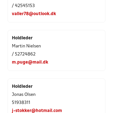
/ 42545153
valler78@outlook.dk
Holdleder
Martin Nielsen
/ 52724862
m.puge@mail.dk
Holdleder
Jonas Olsen
51938311
j-stokker@hotmail.com