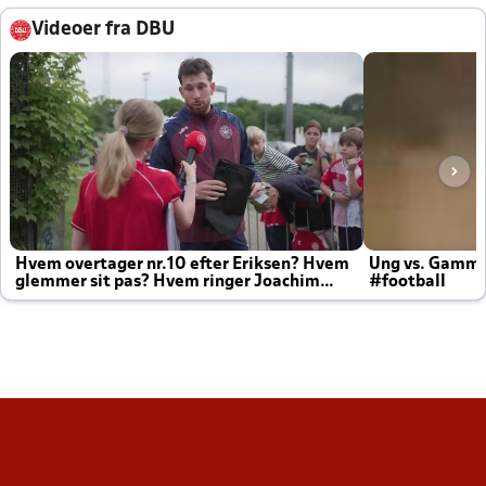
Videoer fra DBU
Hvem overtager nr.10 efter Eriksen? Hvem
Ung vs. Gamm
glemmer sit pas? Hvem ringer Joachim
#football
altid til efter kampe?