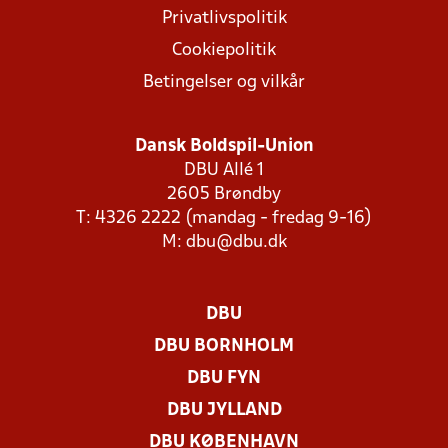
Privatlivspolitik
Cookiepolitik
Betingelser og vilkår
Dansk Boldspil-Union
DBU Allé 1
2605 Brøndby
T: 4326 2222 (mandag - fredag 9-16)
M:
dbu@dbu.dk
DBU
DBU BORNHOLM
DBU FYN
DBU JYLLAND
DBU KØBENHAVN