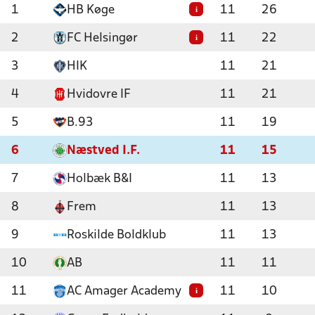
1
HB Køge
11
26
i
2
FC Helsingør
11
22
i
3
HIK
11
21
4
Hvidovre IF
11
21
5
B.93
11
19
6
Næstved I.F.
11
15
7
Holbæk B&I
11
13
8
Frem
11
13
9
Roskilde Boldklub
11
13
10
AB
11
11
11
AC Amager Academy
11
10
i