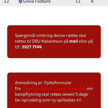
12
Greve Fodbold
11
8
Spørgsmål omkring denne række skal
rettes til DBU København på
mail
eller på
tlf:
3927 7144
Anmodning pr. flytteformular
fra
hjemmeholdet til egen lokalunion
om
kampflytning skal rettes senest 5 dage
før oprindelig som ny spilledato til: