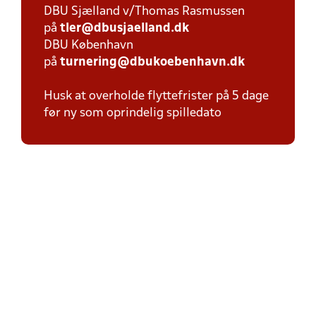
DBU Sjælland v/Thomas Rasmussen
på
tler@dbusjaelland.dk
DBU København
på
turnering@dbukoebenhavn.dk
Husk at overholde flyttefrister på 5 dage
før ny som oprindelig spilledato