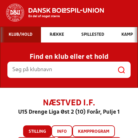
Hvad vil du søge efter?
KLUB/HOLD
RÆKKE
SPILLESTED
KAMP
INDHOLD OG NYHEDER
Find en klub eller et hold
STILLINGER, RESULTATER, KLUBBER OG
HOLD
NÆSTVED I.F.
U15 Drenge Liga Øst 2 (10) Forår, Pulje 1
STILLING
INFO
KAMPPROGRAM