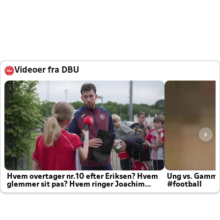
Videoer fra DBU
Hvem overtager nr.10 efter Eriksen? Hvem
Ung vs. Gamm
glemmer sit pas? Hvem ringer Joachim
#football
altid til efter kampe?