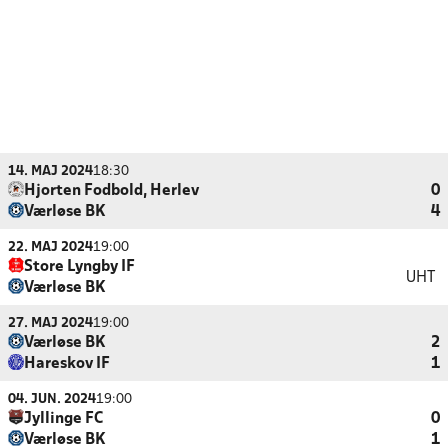
14. MAJ 2024
18:30
Hjorten Fodbold, Herlev
0
Værløse BK
4
22. MAJ 2024
19:00
Store Lyngby IF
UHT
Værløse BK
27. MAJ 2024
19:00
Værløse BK
2
Hareskov IF
1
04. JUN. 2024
19:00
Jyllinge FC
0
Værløse BK
1