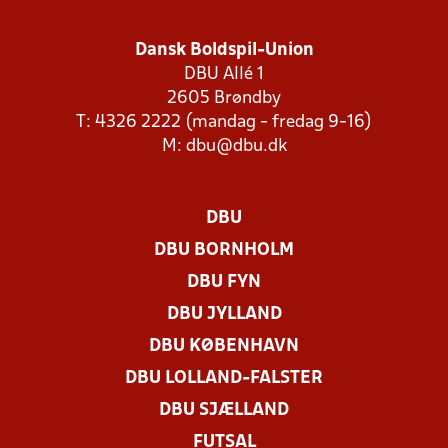
Dansk Boldspil-Union
DBU Allé 1
2605 Brøndby
T: 4326 2222 (mandag - fredag 9-16)
M:
dbu@dbu.dk
DBU
DBU BORNHOLM
DBU FYN
DBU JYLLAND
DBU KØBENHAVN
DBU LOLLAND-FALSTER
DBU SJÆLLAND
FUTSAL