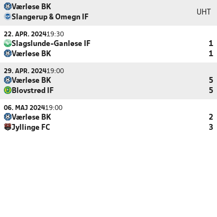
Værløse BK
UHT
Slangerup & Omegn IF
22. APR. 2024
19:30
Slagslunde-Ganløse IF
1
Værløse BK
1
29. APR. 2024
19:00
Værløse BK
5
Blovstrød IF
5
06. MAJ 2024
19:00
Værløse BK
2
Jyllinge FC
3