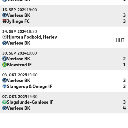
Værløse BK
1
16. SEP. 2024
19:00
Værløse BK
3
Jyllinge FC
3
24. SEP. 2024
18:30
Hjorten Fodbold, Herlev
HHT
Værløse BK
30. SEP. 2024
19:00
Værløse BK
2
Blovstrød IF
1
03. OKT. 2024
19:00
Værløse BK
3
Slangerup & Omegn IF
3
07. OKT. 2024
19:30
Slagslunde-Ganløse IF
3
Værløse BK
4