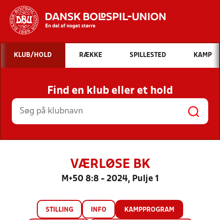
Hvad vil du søge efter?
KLUB/HOLD
RÆKKE
SPILLESTED
KAMP
INDHOLD OG NYHEDER
Find en klub eller et hold
STILLINGER, RESULTATER, KLUBBER OG
HOLD
VÆRLØSE BK
M+50 8:8 - 2024, Pulje 1
STILLING
INFO
KAMPPROGRAM