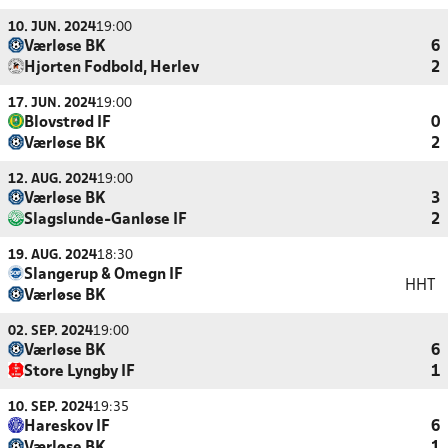
10. JUN. 2024
19:00
Værløse BK
6
Hjorten Fodbold, Herlev
2
17. JUN. 2024
19:00
Blovstrød IF
0
Værløse BK
2
12. AUG. 2024
19:00
Værløse BK
3
Slagslunde-Ganløse IF
2
19. AUG. 2024
18:30
Slangerup & Omegn IF
HHT
Værløse BK
02. SEP. 2024
19:00
Værløse BK
6
Store Lyngby IF
1
10. SEP. 2024
19:35
Hareskov IF
6