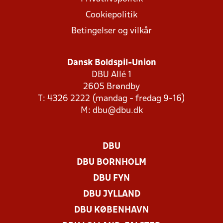
Cookiepolitik
Betingelser og vilkår
Dansk Boldspil-Union
DBU Allé 1
2605 Brøndby
T: 4326 2222 (mandag - fredag 9-16)
M:
dbu@dbu.dk
DBU
DBU BORNHOLM
DBU FYN
DBU JYLLAND
DBU KØBENHAVN