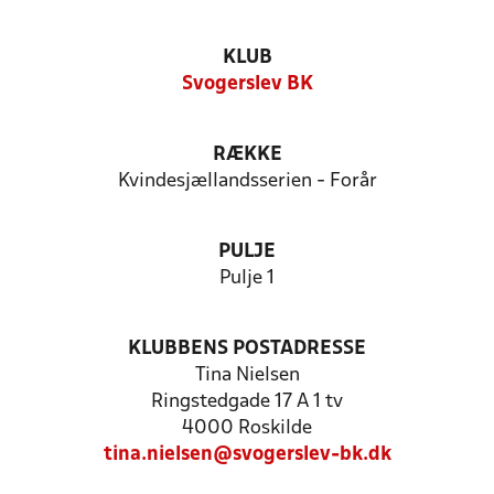
KLUB
Svogerslev BK
RÆKKE
Kvindesjællandsserien - Forår
PULJE
Pulje 1
KLUBBENS POSTADRESSE
Tina Nielsen
Ringstedgade 17 A 1 tv
4000 Roskilde
tina.nielsen@svogerslev-bk.dk