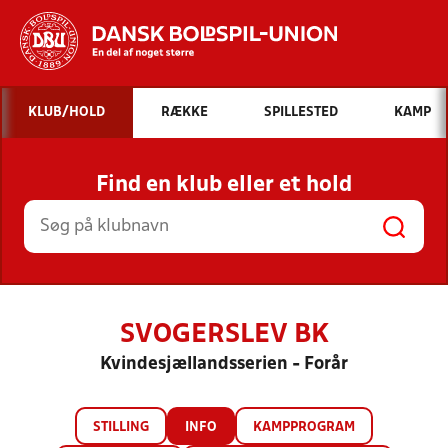
Hvad vil du søge efter?
KLUB/HOLD
RÆKKE
SPILLESTED
KAMP
INDHOLD OG NYHEDER
Find en klub eller et hold
STILLINGER, RESULTATER, KLUBBER OG
HOLD
SVOGERSLEV BK
Kvindesjællandsserien - Forår
STILLING
INFO
KAMPPROGRAM