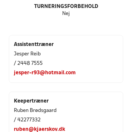
TURNERINGSFORBEHOLD
Nej
Assistenttræner
Jesper Reib
/ 2448 7555
jesper-r93@hotmail.com
Keepertræner
Ruben Brødsgaard
/ 42277332
ruben@kjaerskov.dk