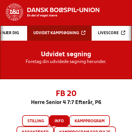
Hvad vil du søge efter?
B NÆR DIG
UDVIDET KAMPSØGNING
LIVESCORE
INDHOLD OG NYHEDER
Udvidet søgning
STILLINGER, RESULTATER, KLUBBER OG
HOLD
Foretag din udvidede søgning herunder.
FB 20
Herre Senior 4 7:7 Efterår, P6
STILLING
INFO
KAMPPROGRAM