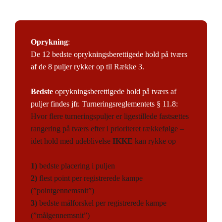
Oprykning
:
De 12 bedste oprykningsberettigede hold på tværs
af de 8 puljer rykker op til Række 3.
Bedste
oprykningsberettigede hold på tværs af
puljer findes jfr. Turneringsreglementets § 11.8:
Hvor flere turneringspuljer er ligestillede fastsættes
rangering på tværs efter i prioriteret rækkefølge –
idet hold med udeblivelse
IKKE
kan rykke op
1)
bedste placering i puljen
2)
flest point per registrerede kampe
(”pointgennemsnit”)
3)
bedste målforskel per registrerede kampe
(”målgennemsnit”)