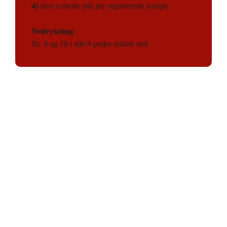
4)
flest scorede mål per registrerede kampe.
Nedrykning
:
Nr. 9 og 10 i alle 8 puljer rykker ned