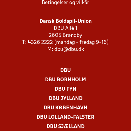
Betingelser og vilkår
Dansk Boldspil-Union
DBU Allé 1
2605 Brøndby
T: 4326 2222 (mandag - fredag 9-16)
M:
dbu@dbu.dk
DBU
DBU BORNHOLM
DBU FYN
DBU JYLLAND
DBU KØBENHAVN
DBU LOLLAND-FALSTER
DBU SJÆLLAND