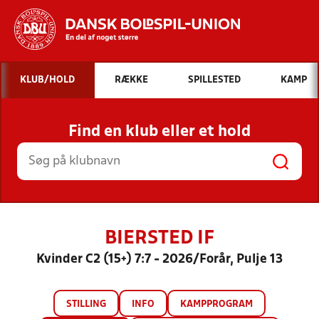
Hvad vil du søge efter?
KLUB/HOLD
RÆKKE
SPILLESTED
KAMP
INDHOLD OG NYHEDER
Find en klub eller et hold
STILLINGER, RESULTATER, KLUBBER OG
HOLD
BIERSTED IF
Kvinder C2 (15+) 7:7 - 2026/Forår, Pulje 13
STILLING
INFO
KAMPPROGRAM