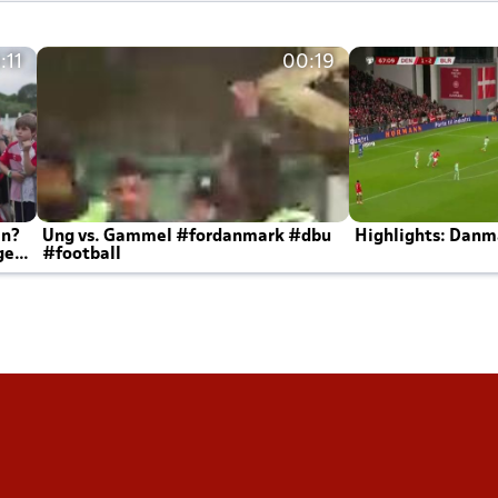
:11
00:19
en?
Ung vs. Gammel #fordanmark #dbu
Highlights: Danma
ger
#football