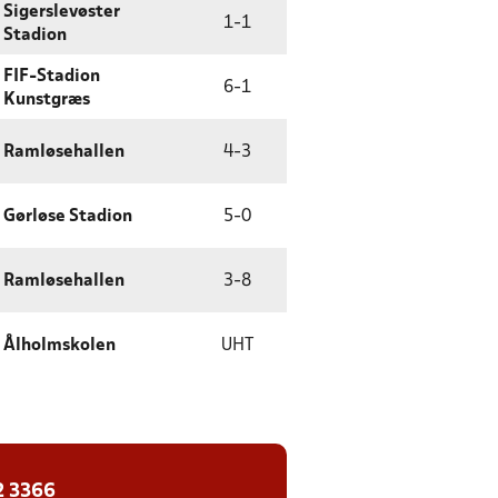
Sigerslevøster
1
-
1
Stadion
FIF-Stadion
6
-
1
Kunstgræs
Ramløsehallen
4
-
3
Gørløse Stadion
5
-
0
Ramløsehallen
3
-
8
Ålholmskolen
UHT
2 3366