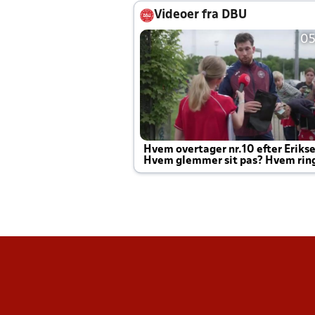
Videoer fra DBU
05
Hvem overtager nr.10 efter Eriks
Hvem glemmer sit pas? Hvem rin
Joachim altid til efter kampe?