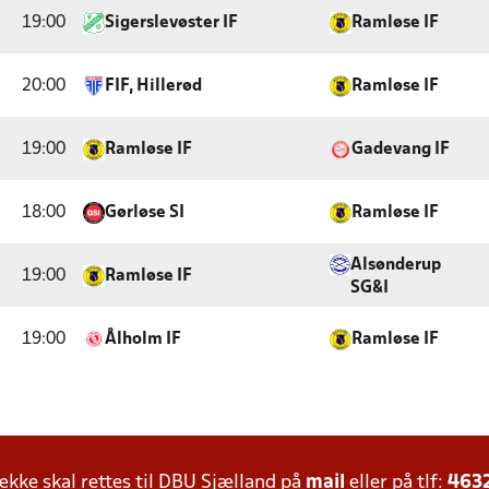
19:00
Sigerslevøster IF
Ramløse IF
20:00
FIF, Hillerød
Ramløse IF
19:00
Ramløse IF
Gadevang IF
18:00
Gørløse SI
Ramløse IF
Alsønderup
19:00
Ramløse IF
SG&I
19:00
Ålholm IF
Ramløse IF
ke skal rettes til DBU Sjælland på
mail
eller på tlf:
463