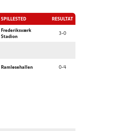
SPILLESTED
RESULTAT
Frederiksværk
3
-
0
Stadion
Ramløsehallen
0
-
4