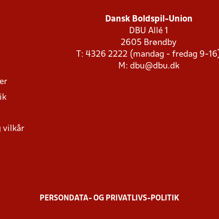
Dansk Boldspil-Union
DBU Allé 1
2605 Brøndby
T: 4326 2222 (mandag - fredag 9-16
M:
dbu@dbu.dk
ger
ik
 vilkår
PERSONDATA- OG PRIVATLIVS-POLITIK