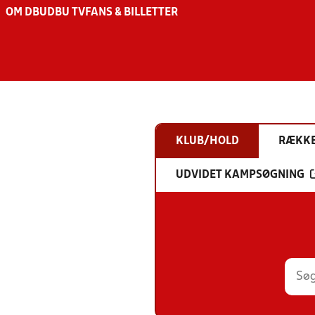
OM DBU
DBU TV
FANS & BILLETTER
KLUB/HOLD
RÆKK
UDVIDET KAMPSØGNING