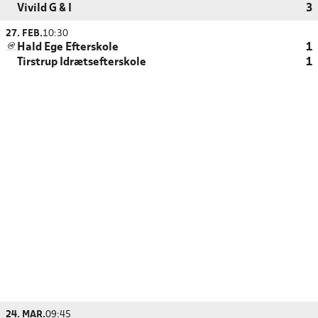
Vivild G & I
3
27. FEB.
10:30
Hald Ege Efterskole
1
Tirstrup Idrætsefterskole
1
24. MAR.
09:45