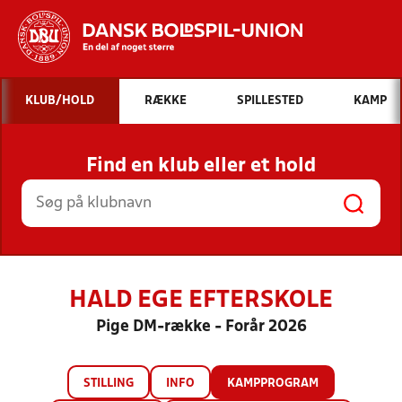
Hvad vil du søge efter?
KLUB/HOLD
RÆKKE
SPILLESTED
KAMP
INDHOLD OG NYHEDER
Find en klub eller et hold
STILLINGER, RESULTATER, KLUBBER OG
HOLD
HALD EGE EFTERSKOLE
Pige DM-række - Forår 2026
STILLING
INFO
KAMPPROGRAM