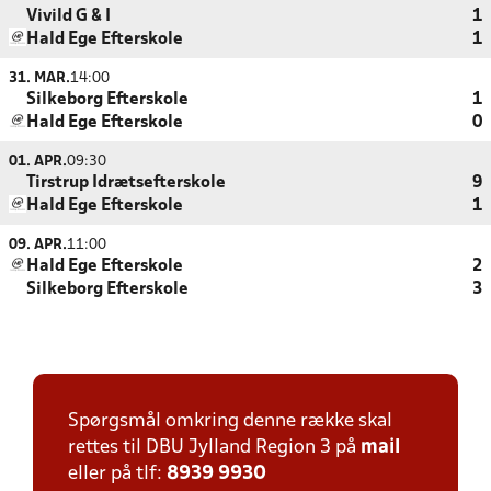
Vivild G & I
1
Hald Ege Efterskole
1
31. MAR.
14:00
Silkeborg Efterskole
1
Hald Ege Efterskole
0
01. APR.
09:30
Tirstrup Idrætsefterskole
9
Hald Ege Efterskole
1
09. APR.
11:00
Hald Ege Efterskole
2
Silkeborg Efterskole
3
Spørgsmål omkring denne række skal
rettes til DBU Jylland Region 3 på
mail
eller på tlf:
8939 9930