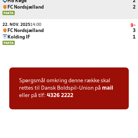
HB Køge
2
FC Nordsjælland
2
22. NOV. 2025
14:00
FC Nordsjælland
3
Kolding IF
1
Spørgsmål omkring denne række skal
rettes til Dansk Boldspil-Union på
mail
eller på tlf:
4326 2222