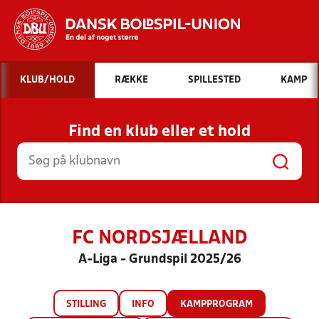
Hvad vil du søge efter?
KLUB/HOLD
RÆKKE
SPILLESTED
KAMP
INDHOLD OG NYHEDER
Find en klub eller et hold
STILLINGER, RESULTATER, KLUBBER OG
HOLD
FC NORDSJÆLLAND
A-Liga - Grundspil 2025/26
STILLING
INFO
KAMPPROGRAM