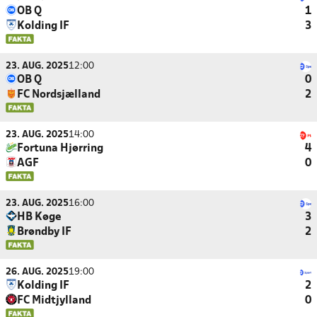
OB Q
1
Kolding IF
3
23. AUG. 2025
12:00
OB Q
0
FC Nordsjælland
2
23. AUG. 2025
14:00
Fortuna Hjørring
4
AGF
0
23. AUG. 2025
16:00
HB Køge
3
Brøndby IF
2
26. AUG. 2025
19:00
Kolding IF
2
FC Midtjylland
0