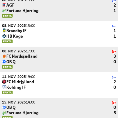
08. NOV. 2025
13:00
AGF
2
Fortuna Hjørring
1
08. NOV. 2025
15:00
Brøndby IF
1
HB Køge
1
08. NOV. 2025
17:00
FC Nordsjælland
3
OB Q
0
11. NOV. 2025
19:00
FC Midtjylland
2
Kolding IF
0
15. NOV. 2025
14:00
OB Q
0
Fortuna Hjørring
5