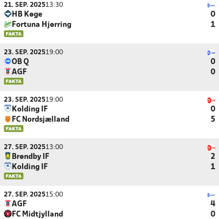
21. SEP. 2025
13:30
HB Køge
0
Fortuna Hjørring
1
23. SEP. 2025
19:00
OB Q
0
AGF
0
23. SEP. 2025
19:00
Kolding IF
0
FC Nordsjælland
5
27. SEP. 2025
13:00
Brøndby IF
2
Kolding IF
1
27. SEP. 2025
15:00
AGF
4
FC Midtjylland
0