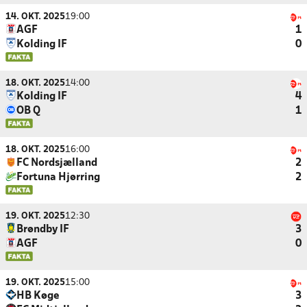
14. OKT. 2025
19:00
AGF
1
Kolding IF
0
18. OKT. 2025
14:00
Kolding IF
4
OB Q
1
18. OKT. 2025
16:00
FC Nordsjælland
2
Fortuna Hjørring
2
19. OKT. 2025
12:30
Brøndby IF
3
AGF
0
19. OKT. 2025
15:00
HB Køge
3