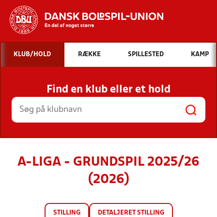
Hvad vil du søge efter?
KLUB/HOLD
RÆKKE
SPILLESTED
KAMP
INDHOLD OG NYHEDER
Find en klub eller et hold
STILLINGER, RESULTATER, KLUBBER OG
HOLD
A-LIGA - GRUNDSPIL 2025/26
(2026)
STILLING
DETALJERET STILLING