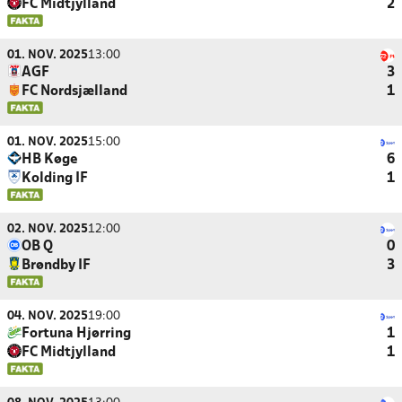
FC Midtjylland
2
01. NOV. 2025
13:00
AGF
3
FC Nordsjælland
1
01. NOV. 2025
15:00
HB Køge
6
Kolding IF
1
02. NOV. 2025
12:00
OB Q
0
Brøndby IF
3
04. NOV. 2025
19:00
Fortuna Hjørring
1
FC Midtjylland
1