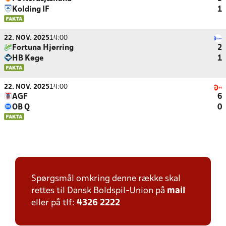
Kolding IF
1
22. NOV. 2025
14:00
Fortuna Hjørring
2
HB Køge
1
22. NOV. 2025
14:00
AGF
6
OB Q
0
Spørgsmål omkring denne række skal
rettes til Dansk Boldspil-Union på
mail
eller på tlf:
4326 2222