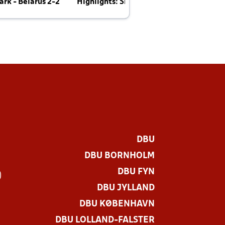
rk - Belarus 2-2
Highlights: Skotland - Danmark 4-2
J
E
DBU
DBU BORNHOLM
DBU FYN
)
DBU JYLLAND
DBU KØBENHAVN
DBU LOLLAND-FALSTER