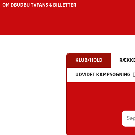
OM DBU
DBU TV
FANS & BILLETTER
KLUB/HOLD
RÆKK
UDVIDET KAMPSØGNING