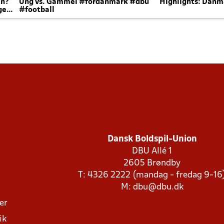
en?
Ung vs. Gammel #fordanmark #dbu
Highlights: Danma
ger
#football
Dansk Boldspil-Union
DBU Allé 1
2605 Brøndby
T: 4326 2222 (mandag - fredag 9-16
M:
dbu@dbu.dk
ger
ik