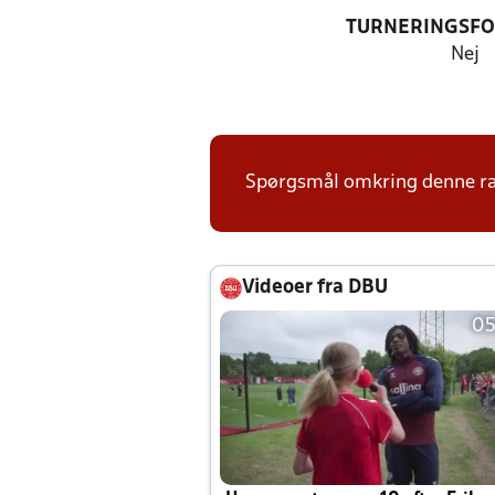
TURNERINGSF
Nej
Spørgsmål omkring denne ræk
Videoer fra DBU
05