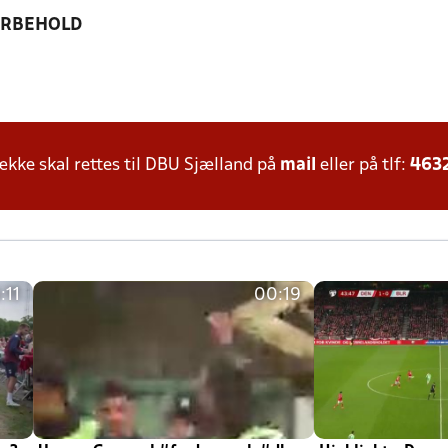
ORBEHOLD
ke skal rettes til DBU Sjælland på
mail
eller på tlf:
463
:11
00:19