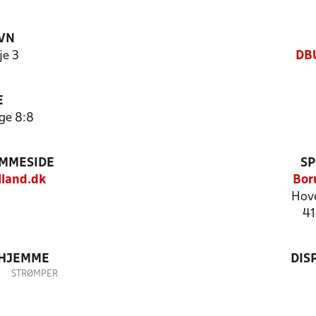
VN
je 3
DBU
E
ige 8:8
EMMESIDE
SP
land.dk
Bor
Hov
41
 HJEMME
DIS
STRØMPER