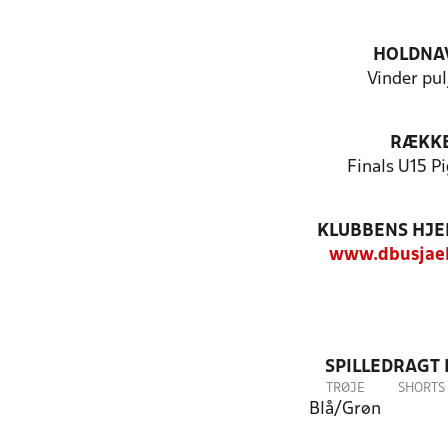
HOLDNA
Vinder pul
RÆKK
Finals U15 P
KLUBBENS HJ
www.dbusjael
SPILLEDRAGT
TRØJE
SHORTS
Blå/Grøn