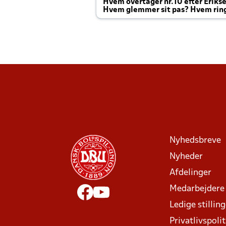
Hvem overtager nr.10 efter Eriks
Hvem glemmer sit pas? Hvem rin
Joachim altid til efter kampe?
Nyhedsbreve
Nyheder
Afdelinger
Medarbejdere
Ledige stillin
Privatlivspolit