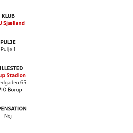
KLUB
 Sjælland
PULJE
Pulje 1
ILLESTED
up Stadion
edgaden 65
40 Borup
PENSATION
Nej