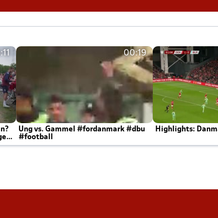
:11
00:19
en?
Ung vs. Gammel #fordanmark #dbu
Highlights: Danma
ger
#football