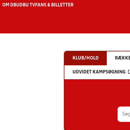
OM DBU
DBU TV
FANS & BILLETTER
KLUB/HOLD
RÆKK
UDVIDET KAMPSØGNING