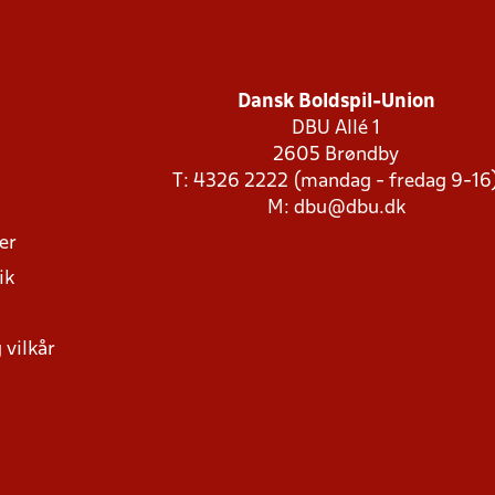
Dansk Boldspil-Union
DBU Allé 1
2605 Brøndby
T: 4326 2222 (mandag - fredag 9-16
M:
dbu@dbu.dk
ger
ik
 vilkår