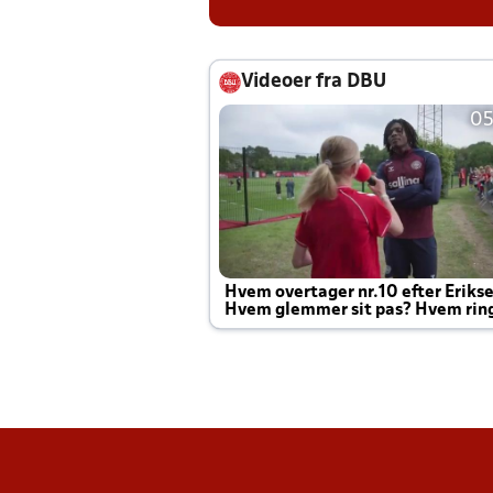
Videoer fra DBU
05
Hvem overtager nr.10 efter Eriks
Hvem glemmer sit pas? Hvem rin
Joachim altid til efter kampe?