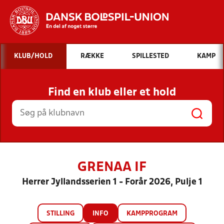
Hvad vil du søge efter?
KLUB/HOLD
RÆKKE
SPILLESTED
KAMP
INDHOLD OG NYHEDER
Find en klub eller et hold
STILLINGER, RESULTATER, KLUBBER OG
HOLD
GRENAA IF
Herrer Jyllandsserien 1 - Forår 2026, Pulje 1
STILLING
INFO
KAMPPROGRAM