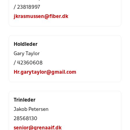
/ 23818997
jkrasmussen@fiber.dk
Holdleder
Gary Taylor
/ 42360608
Hr.garytaylor@gmail.com
Trinleder
Jakob Petersen
28568130
senior@grenaaif.dk