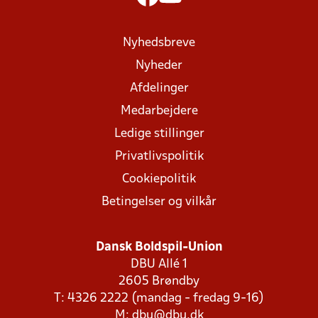
Nyhedsbreve
Nyheder
Afdelinger
Medarbejdere
Ledige stillinger
Privatlivspolitik
Cookiepolitik
Betingelser og vilkår
Dansk Boldspil-Union
DBU Allé 1
2605 Brøndby
T: 4326 2222 (mandag - fredag 9-16)
M:
dbu@dbu.dk