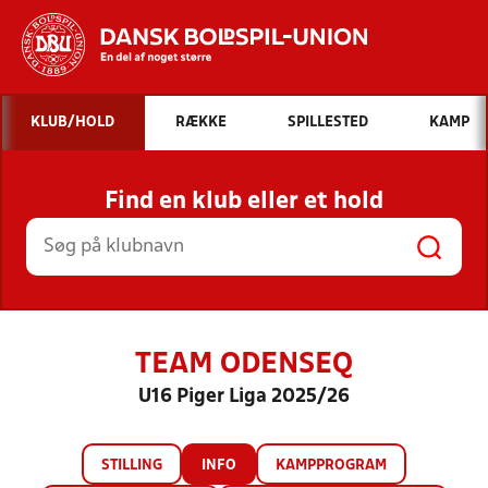
Hvad vil du søge efter?
KLUB/HOLD
RÆKKE
SPILLESTED
KAMP
INDHOLD OG NYHEDER
Find en klub eller et hold
STILLINGER, RESULTATER, KLUBBER OG
HOLD
TEAM ODENSEQ
U16 Piger Liga 2025/26
STILLING
INFO
KAMPPROGRAM