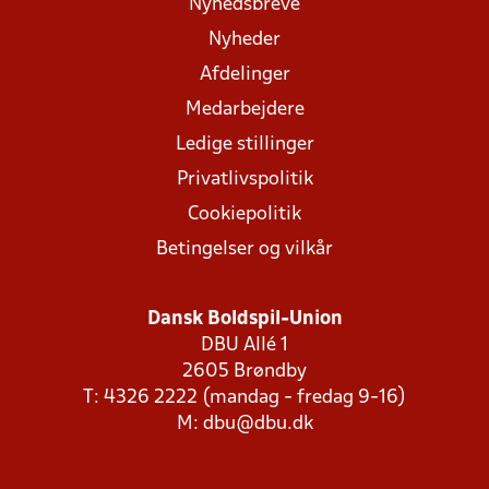
Nyhedsbreve
Nyheder
Afdelinger
Medarbejdere
Ledige stillinger
Privatlivspolitik
Cookiepolitik
Betingelser og vilkår
Dansk Boldspil-Union
DBU Allé 1
2605 Brøndby
T: 4326 2222 (mandag - fredag 9-16)
M:
dbu@dbu.dk