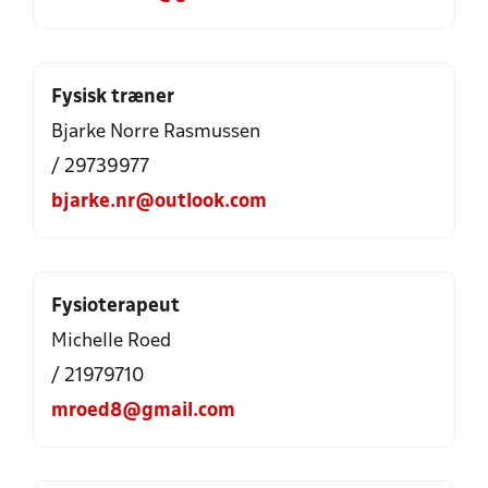
Fysisk træner
Bjarke Norre Rasmussen
/ 29739977
bjarke.nr@outlook.com
Fysioterapeut
Michelle Roed
/ 21979710
mroed8@gmail.com