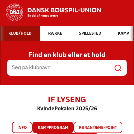
Hvad vil du søge efter?
KLUB/HOLD
RÆKKE
SPILLESTED
KAMP
INDHOLD OG NYHEDER
Find en klub eller et hold
STILLINGER, RESULTATER, KLUBBER OG
HOLD
IF LYSENG
KvindePokalen 2025/26
INFO
KAMPPROGRAM
KARANTÆNE-POINT