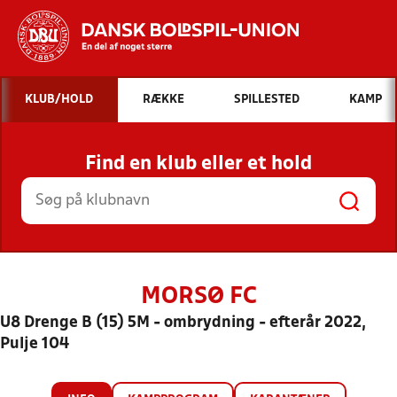
Hvad vil du søge efter?
KLUB/HOLD
RÆKKE
SPILLESTED
KAMP
INDHOLD OG NYHEDER
Find en klub eller et hold
STILLINGER, RESULTATER, KLUBBER OG
HOLD
MORSØ FC
U8 Drenge B (15) 5M - ombrydning - efterår 2022,
Pulje 104