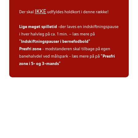
IKKE
Der skal
udfyldes holdkort i denne række!
Lige meget spilletid
-
der laves en indskiftningspause
i hver halvleg på ca. 1 min. – læs mere på
"
Indskiftningspauser i børnefodbold
"
Presfri zone
- modstanderen skal tilbage på egen
banehalvdel ved målspark - læs mere på på "
Presfri
zone i 5- og 3-mands
"