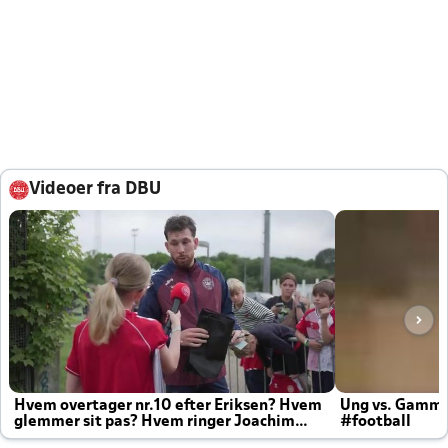
Videoer fra DBU
Hvem overtager nr.10 efter Eriksen? Hvem
Ung vs. Gamm
glemmer sit pas? Hvem ringer Joachim
#football
altid til efter kampe?