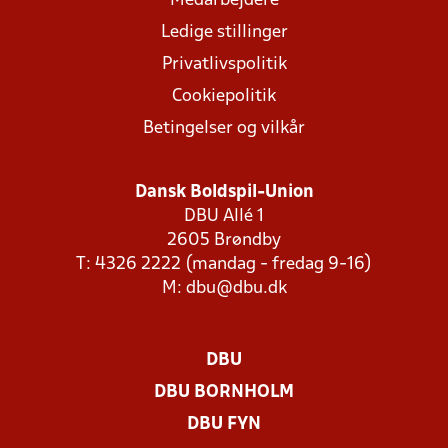
Medarbejdere
Ledige stillinger
Privatlivspolitik
Cookiepolitik
Betingelser og vilkår
Dansk Boldspil-Union
DBU Allé 1
2605 Brøndby
T: 4326 2222 (mandag - fredag 9-16)
M:
dbu@dbu.dk
DBU
DBU BORNHOLM
DBU FYN