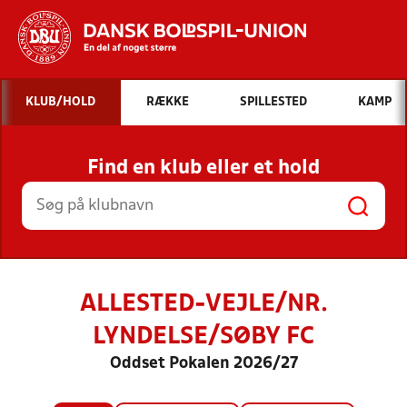
Hvad vil du søge efter?
KLUB/HOLD
RÆKKE
SPILLESTED
KAMP
INDHOLD OG NYHEDER
Find en klub eller et hold
STILLINGER, RESULTATER, KLUBBER OG
HOLD
ALLESTED-VEJLE/NR.
LYNDELSE/SØBY FC
Oddset Pokalen 2026/27