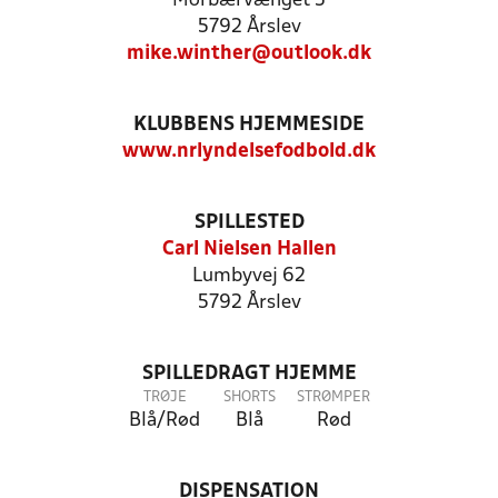
Morbærvænget 5
5792 Årslev
mike.winther@outlook.dk
KLUBBENS HJEMMESIDE
www.nrlyndelsefodbold.dk
SPILLESTED
Carl Nielsen Hallen
Lumbyvej 62
5792 Årslev
SPILLEDRAGT HJEMME
TRØJE
SHORTS
STRØMPER
Blå/Rød
Blå
Rød
DISPENSATION