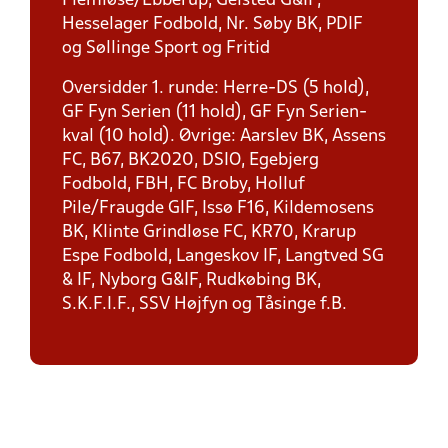
Flemløse/Ebberup, Gelsted G&IF,
Hesselager Fodbold, Nr. Søby BK, PDIF
og Søllinge Sport og Fritid
Oversidder 1. runde: Herre-DS (5 hold),
GF Fyn Serien (11 hold), GF Fyn Serien-
kval (10 hold). Øvrige: Aarslev BK, Assens
FC, B67, BK2020, DSIO, Egebjerg
Fodbold, FBH, FC Broby, Holluf
Pile/Fraugde GIF, Issø F16, Kildemosens
BK, Klinte Grindløse FC, KR70, Krarup
Espe Fodbold, Langeskov IF, Langtved SG
& IF, Nyborg G&IF, Rudkøbing BK,
S.K.F.I.F., SSV Højfyn og Tåsinge f.B.