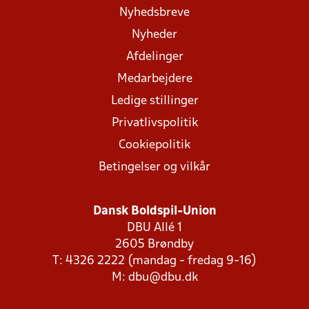
Nyhedsbreve
Nyheder
Afdelinger
Medarbejdere
Ledige stillinger
Privatlivspolitik
Cookiepolitik
Betingelser og vilkår
Dansk Boldspil-Union
DBU Allé 1
2605 Brøndby
T: 4326 2222 (mandag - fredag 9-16)
M:
dbu@dbu.dk