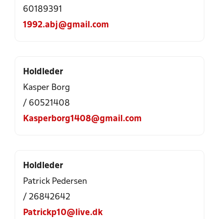
60189391
1992.abj@gmail.com
Holdleder
Kasper Borg
/ 60521408
Kasperborg1408@gmail.com
Holdleder
Patrick Pedersen
/ 26842642
Patrickp10@live.dk