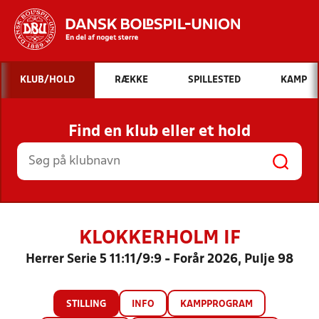
Hvad vil du søge efter?
KLUB/HOLD
RÆKKE
SPILLESTED
KAMP
INDHOLD OG NYHEDER
Find en klub eller et hold
STILLINGER, RESULTATER, KLUBBER OG
HOLD
KLOKKERHOLM IF
Herrer Serie 5 11:11/9:9 - Forår 2026, Pulje 98
STILLING
INFO
KAMPPROGRAM