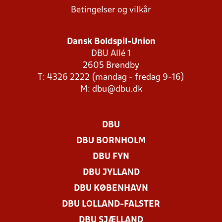
Betingelser og vilkår
Dansk Boldspil-Union
DBU Allé 1
2605 Brøndby
T: 4326 2222 (mandag - fredag 9-16)
M:
dbu@dbu.dk
DBU
DBU BORNHOLM
DBU FYN
DBU JYLLAND
DBU KØBENHAVN
DBU LOLLAND-FALSTER
DBU SJÆLLAND