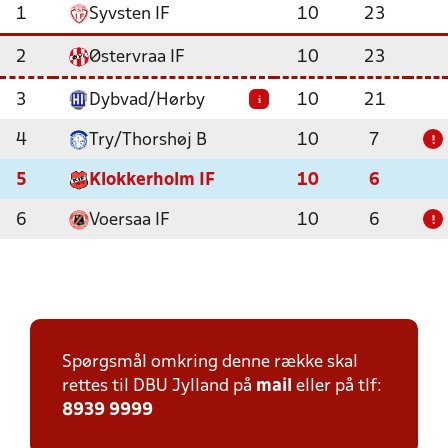
1
Syvsten IF
10
23
2
Østervraa IF
10
23
3
Dybvad/Hørby
10
21
i
4
Try/Thorshøj B
10
7
!
5
Klokkerholm IF
10
6
6
Voersaa IF
10
6
!
Spørgsmål omkring denne række skal
rettes til DBU Jylland på
mail
eller på tlf:
8939 9999