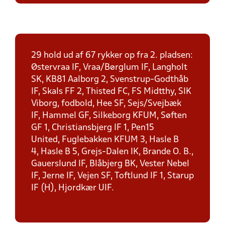
29 hold ud af 67 rykker op fra 2. pladsen:
Østervraa IF, Vraa/Børglum IF, Langholt
SK, KB81 Aalborg 2, Svenstrup-Godthåb
IF, Skals FF 2, Thisted FC, FS Midtthy, SIK
Viborg, fodbold, Hee SF, Sejs/Svejbæk
IF, Hammel GF, Silkeborg KFUM, Søften
GF 1, Christiansbjerg IF 1, Pen15
United, Fuglebakken KFUM 3, Hasle B
4, Hasle B 5, Grejs-Dalen IK, Brande O. B.,
Gauerslund IF, Blåbjerg BK, Vester Nebel
IF, Jerne IF, Vejen SF, Toftlund IF 1, Starup
IF (H), Hjordkær UIF.