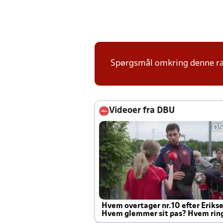
Spørgsmål omkring denne ræ
Videoer fra DBU
05
Hvem overtager nr.10 efter Eriks
Hvem glemmer sit pas? Hvem rin
Joachim altid til efter kampe?