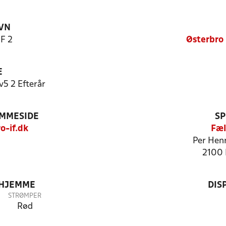
VN
IF 2
Østerbro
E
v5 2 Efterår
EMMESIDE
SP
o-if.dk
Fæl
Per Henr
2100 
 HJEMME
DIS
STRØMPER
Rød