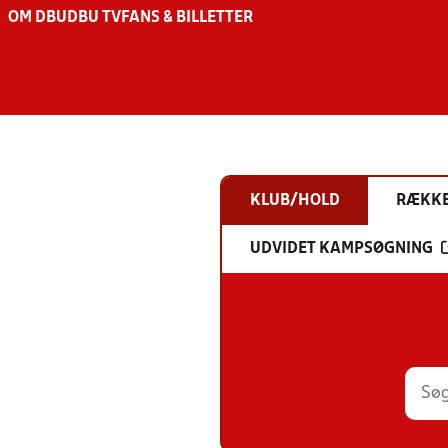
OM DBU
DBU TV
FANS & BILLETTER
KLUB/HOLD
RÆKK
UDVIDET KAMPSØGNING