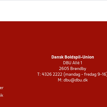
Dansk Boldspil-Union
DBU Allé 1
2605 Brøndby
T: 4326 2222 (mandag - fredag 9-16
M:
dbu@dbu.dk
ger
ik