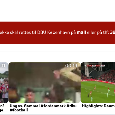
kke skal rettes til DBU København på
mail
eller på tlf:
39
:11
00:19
en?
Ung vs. Gammel #fordanmark #dbu
Highlights: Danma
ger
#football