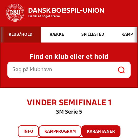
Hvad vil du søge efter?
KLUB/HOLD
RÆKKE
SPILLESTED
KAMP
INDHOLD OG NYHEDER
Find en klub eller et hold
STILLINGER, RESULTATER, KLUBBER OG
HOLD
VINDER SEMIFINALE 1
SM Serie 5
INFO
KAMPPROGRAM
KARANTÆNER