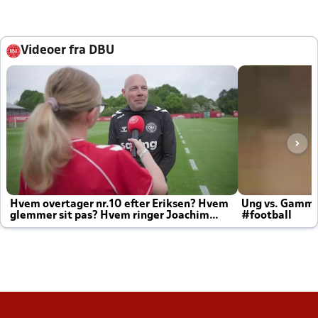
Videoer fra DBU
Hvem overtager nr.10 efter Eriksen? Hvem
Ung vs. Gamm
glemmer sit pas? Hvem ringer Joachim
#football
altid til efter kampe?