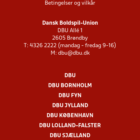
Betingelser og vilkår
Dansk Boldspil-Union
DBU Allé 1
2605 Brøndby
T: 4326 2222 (mandag - fredag 9-16)
M:
dbu@dbu.dk
DBU
DBU BORNHOLM
DBU FYN
DBU JYLLAND
DBU KØBENHAVN
DBU LOLLAND-FALSTER
DBU SJÆLLAND