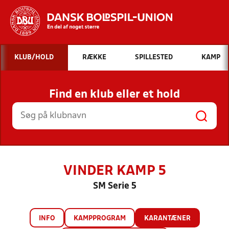
Hvad vil du søge efter?
KLUB/HOLD
RÆKKE
SPILLESTED
KAMP
INDHOLD OG NYHEDER
Find en klub eller et hold
STILLINGER, RESULTATER, KLUBBER OG
HOLD
VINDER KAMP 5
SM Serie 5
INFO
KAMPPROGRAM
KARANTÆNER