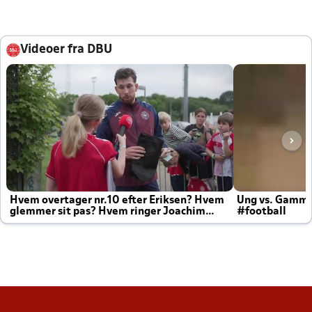
Videoer fra DBU
Hvem overtager nr.10 efter Eriksen? Hvem
Ung vs. Gamm
glemmer sit pas? Hvem ringer Joachim
#football
altid til efter kampe?