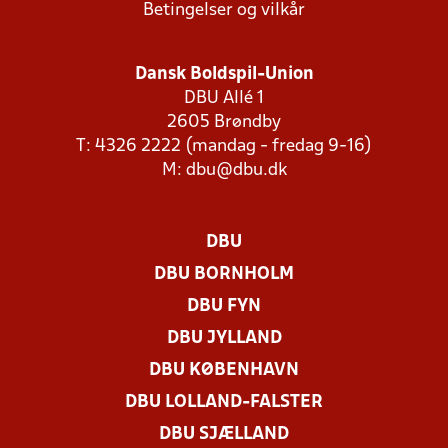
Betingelser og vilkår
Dansk Boldspil-Union
DBU Allé 1
2605 Brøndby
T: 4326 2222 (mandag - fredag 9-16)
M:
dbu@dbu.dk
DBU
DBU BORNHOLM
DBU FYN
DBU JYLLAND
DBU KØBENHAVN
DBU LOLLAND-FALSTER
DBU SJÆLLAND