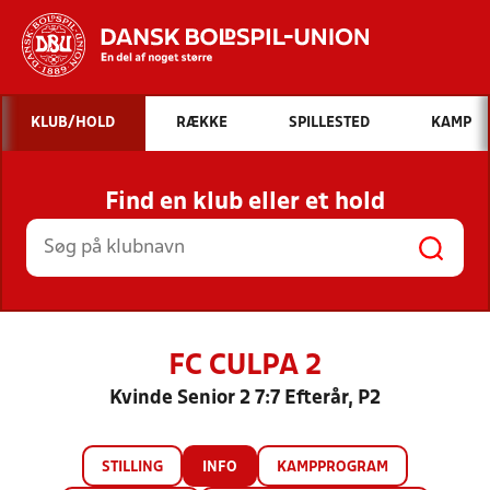
Hvad vil du søge efter?
KLUB/HOLD
RÆKKE
SPILLESTED
KAMP
INDHOLD OG NYHEDER
Find en klub eller et hold
STILLINGER, RESULTATER, KLUBBER OG
HOLD
FC CULPA 2
Kvinde Senior 2 7:7 Efterår, P2
STILLING
INFO
KAMPPROGRAM