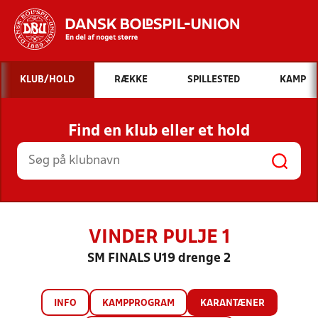
Hvad vil du søge efter?
KLUB/HOLD
RÆKKE
SPILLESTED
KAMP
INDHOLD OG NYHEDER
Find en klub eller et hold
STILLINGER, RESULTATER, KLUBBER OG
HOLD
VINDER PULJE 1
SM FINALS U19 drenge 2
INFO
KAMPPROGRAM
KARANTÆNER