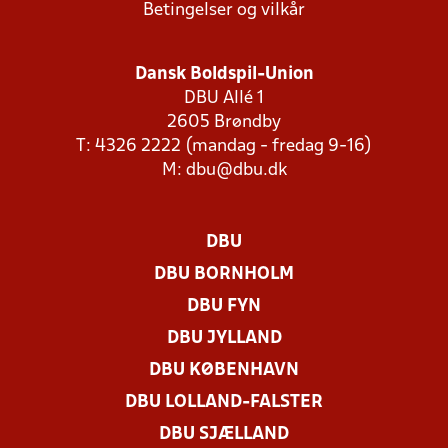
Betingelser og vilkår
Dansk Boldspil-Union
DBU Allé 1
2605 Brøndby
T: 4326 2222 (mandag - fredag 9-16)
M:
dbu@dbu.dk
DBU
DBU BORNHOLM
DBU FYN
DBU JYLLAND
DBU KØBENHAVN
DBU LOLLAND-FALSTER
DBU SJÆLLAND