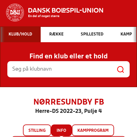
Hvad vil du søge efter?
KLUB/HOLD
RÆKKE
SPILLESTED
KAMP
INDHOLD OG NYHEDER
Find en klub eller et hold
STILLINGER, RESULTATER, KLUBBER OG
HOLD
NØRRESUNDBY FB
Herre-DS 2022-23, Pulje 4
STILLING
INFO
KAMPPROGRAM