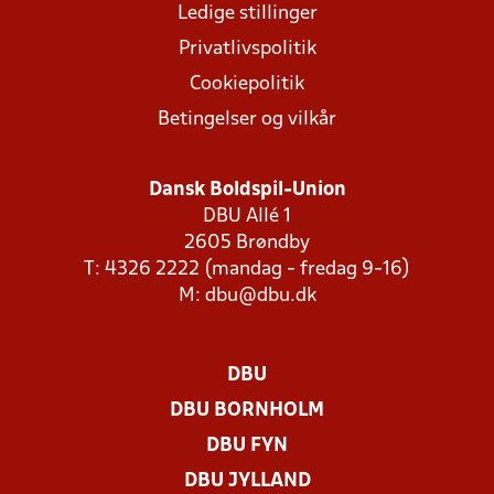
Ledige stillinger
Privatlivspolitik
Cookiepolitik
Betingelser og vilkår
Dansk Boldspil-Union
DBU Allé 1
2605 Brøndby
T: 4326 2222 (mandag - fredag 9-16)
M:
dbu@dbu.dk
DBU
DBU BORNHOLM
DBU FYN
DBU JYLLAND