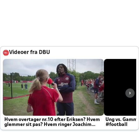
Videoer fra DBU
Hvem overtager nr.10 efter Eriksen? Hvem
Ung vs. Gamm
glemmer sit pas? Hvem ringer Joachim
#football
altid til efter kampe?