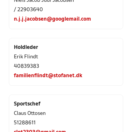
Niels Jacob Juul Jacobsen
/ 22903640
n.j.j.jacobsen@googlemail.com
Holdleder
Erik Flindt
40839383
familienflindt@stofanet.dk
Sportschef
Claus Ottosen
51288611