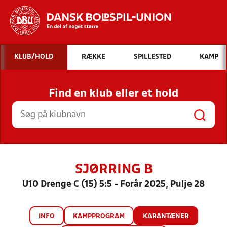
Hvad vil du søge efter?
KLUB/HOLD
RÆKKE
SPILLESTED
KAMP
INDHOLD OG NYHEDER
Find en klub eller et hold
STILLINGER, RESULTATER, KLUBBER OG
HOLD
SJØRRING B
U10 Drenge C (15) 5:5 - Forår 2025, Pulje 28
INFO
KAMPPROGRAM
KARANTÆNER