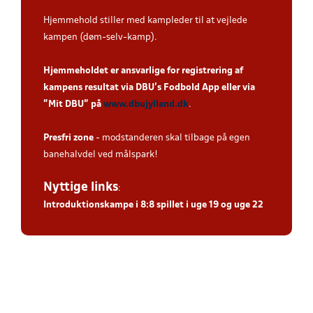
Hjemmehold stiller med kampleder til at vejlede
kampen (døm-selv-kamp).
Hjemmeholdet er ansvarlige for registrering af
kampens resultat via DBU’s Fodbold App eller via
”Mit DBU” på
www.dbujylland.dk
.
Presfri zone
- modstanderen skal tilbage på egen
banehalvdel ved målspark!
Nyttige links
:
Introduktionskampe i 8:8 spillet i uge
19 og uge 22