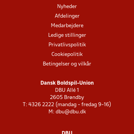
Nyheder
Afdelinger
Medarbejdere
Ledige stillinger
Privatlivspolitik
Cookiepolitik
Betingelser og vilkår
Dansk Boldspil-Union
DBU Allé 1
2605 Brøndby
T: 4326 2222 (mandag - fredag 9-16)
M:
dbu@dbu.dk
DBU