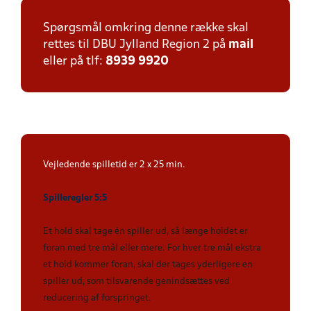
Spørgsmål omkring denne række skal
rettes til DBU Jylland Region 2 på
mail
eller på tlf:
8939 9920
Vejledende spilletid er 2 x 25 min.
Spilleregler 5:5
Et hold skal tage én spiller ud, så længe holdet er
foran med tre mål eller mere. For hver tre mål ekstra
et hold kommer foran, skal der tages yderligere en
spiller ud, som tilsvarende genindsættes ved
reducering af forspringet.