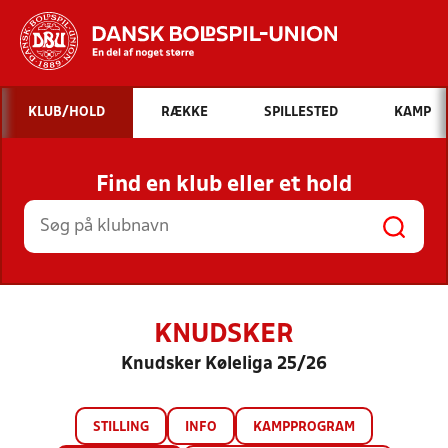
Hvad vil du søge efter?
KLUB/HOLD
RÆKKE
SPILLESTED
KAMP
INDHOLD OG NYHEDER
Find en klub eller et hold
STILLINGER, RESULTATER, KLUBBER OG
HOLD
KNUDSKER
Knudsker Køleliga 25/26
STILLING
INFO
KAMPPROGRAM